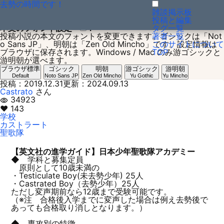
去勢の時間です！
投稿小説：1577770500
雑談掲示板
投稿と編集
本文のフォント設定
？
タグ一覧
投稿小説の本文のフォントを変更できます。ゴシックは「Not
著者一覧
o Sans JP」、明朝は「Zen Old Mincho」です。設定情報は
このサイトについて
ブラウザに保存されます。Windows / Mac のみ游ゴシックと
TOP
游明朝が選べます。
ブラウザ標準
ゴシック
明朝
游ゴシック
游明朝
Default
Noto Sans JP
Zen Old Mincho
Yu Gothic
Yu Mincho
投稿：2019.12.31
更新：2024.09.13
Castrato
さん
34923
visibility
♥ 143
学校
カストラート
聖歌隊
【英文社の進学ガイド】日本少年聖歌隊アカデミー
◆ 学科と募集定員
原則として10歳未満の
・Testiculate Boy(未去勢少年) 25人
・Castrated Boy（去勢少年）25人
ただし変声期前なら12歳まで受験可能です。
（※注 合格後入学までに変声した場合は例え去勢後で
あっても合格取り消しとなります。）
◆ 専攻別の特徴