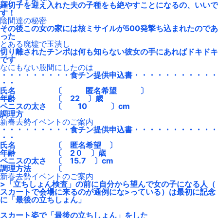
羅切子を迎え入れた夫の子種をも絶やすことになるの、いいで
す！
陰間達の秘密
その後この女の家には核ミサイルが500発撃ち込まれたのであ
った
とある廃墟で玉潰し
切り離されたチンポは何も知らない彼女の手にあればドキドキ
です
なにもない股間にしたのは
・・・・・・・・・食チン提供申込書・・・・・・・・・・・
・・
氏名 〔 匿名希望 〕
年齢 〔 22 〕歳
ペニスの太さ 〔 10 〕cm
調理方
新春去勢イベントのご案内
・・・・・・・・・食チン提供申込書・・・・・・・・・・・
・・
氏名 〔 匿名希望 〕
年齢 〔 2０ 〕歳
ペニスの太さ 〔 15.7 〕cm
調理方法 〔
新春去勢イベントのご案内
>「立ちしょん検査」の前に自分から望んで女の子になる人（
スカートで会場に来るのが通例にな>っている）は最初に記念
に「最後の立ちしょん」
スカート姿で「最後の立ちしょん」をした