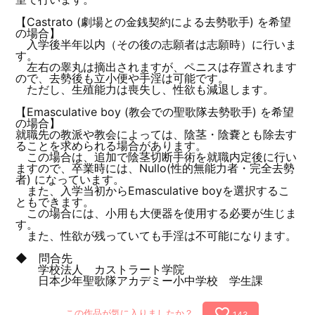
【Castrato (劇場との金銭契約による去勢歌手) を希望
の場合】
入学後半年以内（その後の志願者は志願時）に行いま
す。
左右の睾丸は摘出されますが、ペニスは存置されます
ので、去勢後も立小便や手淫は可能です。
ただし、生殖能力は喪失し、性欲も減退します。
【Emasculative boy (教会での聖歌隊去勢歌手) を希望
の場合】
就職先の教派や教会によっては、陰茎・陰嚢とも除去す
ることを求められる場合があります。
この場合は、追加で陰茎切断手術を就職内定後に行い
ますので、卒業時には、Nullo(性的無能力者・完全去勢
者) になっています。
また、入学当初からEmasculative boyを選択するこ
ともできます。
この場合には、小用も大便器を使用する必要が生じま
す。
また、性欲が残っていても手淫は不可能になります。
◆ 問合先
学校法人 カストラート学院
日本少年聖歌隊アカデミー小中学校 学生課
favorite_border
この作品が気に入りましたか？
143