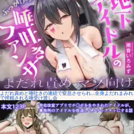
よだれ責めと唾吐きの連続で窒息させられ…全身よだれまみれ
で搾精される唾受け渡し会