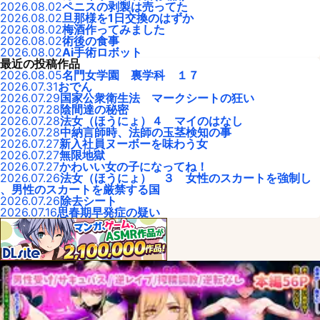
2026.08.02
ペニスの剥製は売ってた
2026.08.02
旦那様を1日交換のはずか
2026.08.02
梅酒作ってみました
2026.08.02
術後の食事
2026.08.02
Ai手術ロボット
最近の投稿作品
2026.08.05
名門女学園 裏学科 １７
2026.07.31
おでん
2026.07.29
国家公衆衛生法 マークシートの狂い
2026.07.28
陰間達の秘密
2026.07.28
法女（ほうにょ）４ マイのはなし
2026.07.28
中納言師時、法師の玉茎検知の事
2026.07.27
新入社員ヌーボーを味わう女
2026.07.27
無限地獄
2026.07.27
かわいい女の子になってね！
2026.07.26
法女（ほうにょ） ３ 女性のスカートを強制し
、男性のスカートを厳禁する国
2026.07.26
除去シート
2026.07.16
思春期早発症の疑い