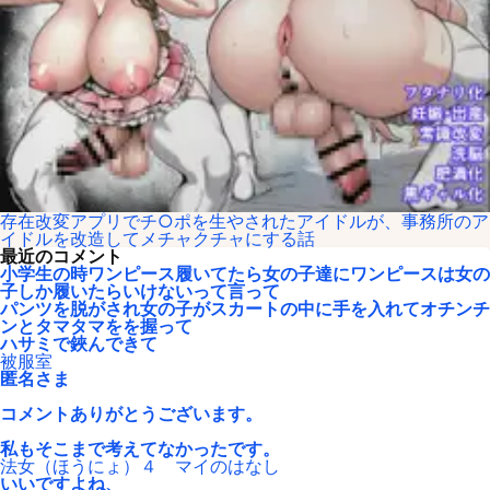
存在改変アプリでチ○ポを生やされたアイドルが、事務所のア
イドルを改造してメチャクチャにする話
最近のコメント
小学生の時ワンピース履いてたら女の子達にワンピースは女の
子しか履いたらいけないって言って
パンツを脱がされ女の子がスカートの中に手を入れてオチンチ
ンとタマタマをを握って
ハサミで鋏んできて
被服室
匿名さま
コメントありがとうございます。
私もそこまで考えてなかったです。
法女（ほうにょ）４ マイのはなし
いいですよね、