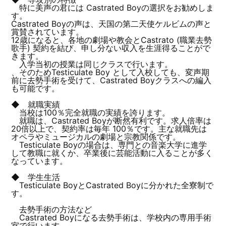
特に美声の君には Castrated Boyの選択をお勧めしま
す。
Castrated Boyの声は、天国の第二天使ケルビムの声と
賞賛されています。
12歳になると、各地の劇場や教会とCastrato (職業去勢
歌手) 契約を結び、申し分ない収入を生涯得ることがで
きます。
入学当初の授業は同じクラスで行います。
、そのためTesticulate Boy として入校しても、変声期
前に去勢手術を受けて、Castrated Boyクラスへの編入
も可能です。
◆ 就職実績
当校は100％完全就職の実績を誇ります。
就職は、Castrated Boyが断然有利です。求人倍率は
20倍以上で、契約率は毎年 100％です。主な就職先は
オペラやミュージカルの劇場と宗教関係です。
Testiculate Boyの場合は、専門との音楽大学に進学
して教職に就くか、卒業後に芸能活動に入ることが多く
なっています。
◆ 学生生活
Testiculate BoyとCastrated Boyに分かれた全寮制で
す。
去勢手術の方法など
Castrated Boyになる去勢手術は、学校内の専用手術
室で行います。