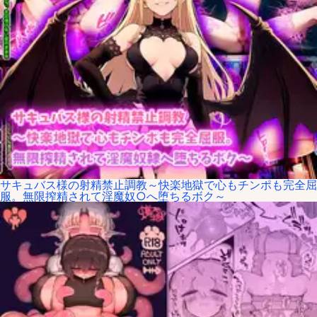
サキュバス様の射精禁止調教～快楽地獄で心もチンポも完全屈
服。無限搾精されて淫魔奴○へ堕ちるボク～