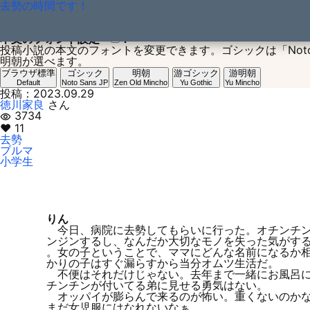
去勢の時間です！
本文のフォント設定
？
投稿小説の本文のフォントを変更できます。ゴシックは「Noto San
明朝が選べます。
ブラウザ標準
ゴシック
明朝
游ゴシック
游明朝
Default
Noto Sans JP
Zen Old Mincho
Yu Gothic
Yu Mincho
投稿：2023.09.29
徳川家良
さん
3734
visibility
♥ 11
去勢
ブルマ
小学生
りん
今日、病院に去勢してもらいに行った。オチンチン
ンジンするし、なんだか大切なモノを失った気がす
。女の子ということで、ママにどんな名前になるか
かりの子はすぐ漏らすから当分オムツ生活だ。
不便はそれだけじゃない。去年まで一緒にお風呂に
チンチンが付いてる弟に見せる勇気はない。
オッパイが膨らんで来るのが怖い。重くないのかな
まだ女児服にはなれないなぁ。