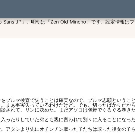
投稿小説：1695915165
s JP」、明朝は「Zen Old Mincho」です。設定情報はブ
をブルマ検査で失うことは確実なので、ブルマ志願ということ
る。まぁ事実失っているわけだけど。でも、切ったばかりだか
相談されて、リンに決めた。まだアソコは包帯でぐるぐる巻き
入ったりしていた弟とも親に言われて別々に入ることになった
。アタシより先にオチンチン取った子たちは取った後女の子ら