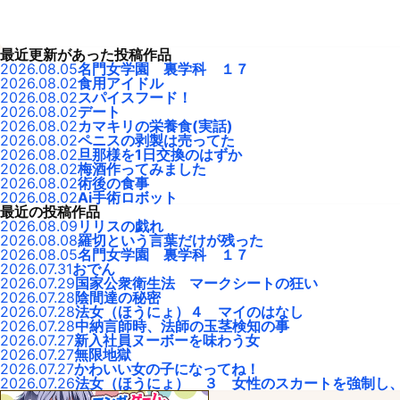
最近更新があった投稿作品
2026.08.05
名門女学園 裏学科 １７
2026.08.02
食用アイドル
2026.08.02
スパイスフード！
2026.08.02
デート
2026.08.02
カマキリの栄養食(実話)
2026.08.02
ペニスの剥製は売ってた
2026.08.02
旦那様を1日交換のはずか
2026.08.02
梅酒作ってみました
2026.08.02
術後の食事
2026.08.02
Ai手術ロボット
最近の投稿作品
2026.08.09
リリスの戯れ
2026.08.08
羅切という言葉だけが残った
2026.08.05
名門女学園 裏学科 １７
2026.07.31
おでん
2026.07.29
国家公衆衛生法 マークシートの狂い
2026.07.28
陰間達の秘密
2026.07.28
法女（ほうにょ）４ マイのはなし
2026.07.28
中納言師時、法師の玉茎検知の事
2026.07.27
新入社員ヌーボーを味わう女
2026.07.27
無限地獄
2026.07.27
かわいい女の子になってね！
2026.07.26
法女（ほうにょ） ３ 女性のスカートを強制し