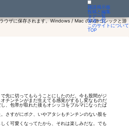
雑談掲示板
投稿と編集
タグ一覧
ラウザに保存されます。Windows / Mac のみ游ゴシックと游
著者一覧
このサイトについて
TOP
で先に切ってもらうことにしたのだ。今も股間がジ
らオチンチンがまだ生えてる感覚がするし変なものだ
だし、包帯が取れた後もオシッコをブルマになったば
。さすがにボク、いやアタシもチンチンのない股を
しく可愛くなってたから、それは楽しみだな。でも