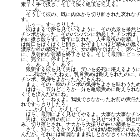
素早く手で扱き、そして快く絶頂を迎える。
「……あ」
そうして彼の、既に肉体から切り離された哀れなチ
す。
「ふぅー。すっきりした」
彼はまるで夢を見ているように、その光景を呆然と
チンポがあった。そのパンパンに勃起したチンポは
的に撒き散らす。青年に訪れた、人生最後の射精。
は鈴口をぱくぱくと開き、おぞましいほど精虫の蠢
濃厚な雄の精液だったが、女の膣内ではなく、床へ
に、反射的な射精を終了させる。そして最期にビュ
に、完全に、停止した。
「ぅ、あ、え？、あ？」
狼狽する彼を見て男は、笑いを必死に堪えるように
「……残念だったねぇ。乳首責めは耐えられたのに
チンポ、気持ちよかったんだもんね」
「まぁ、その一瞬のチンポの気持ちよさを味わうた
「ははっ、五分どころか一分も亀頭責めに耐えられ
くても済んだのにね」
「ま、しゃーねぇよ。我慢できなかったお前の責任
れですっきりしたろ」
……かえして、かえして。
「ほら、最期によく見せてやるよ。大事な大事なチ
男は、彼の目の前に「ソレ」を見せつける。剥き出
み、切り落とされ、ナカから大振りの白い精巣を二
「さて、知ってるか？人間ってのは結構治癒力のあ
んだが。それには綺麗なまま残しとかなきゃいけね
「っ、え、う？」