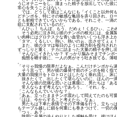
うにオナニーをし、溜まった精子を放出していた彼
常心を失うことはない。
では、どうして彼はこんなにも「イくこと以外何も
どチンポを、特にその敏感な亀頭を弄り回され、ロ
とも射精できていないからである。それこそ、一滴
欲に支配されているのだ。
「んひぃ！ ちんぽ、もう、だめぇ！くるひぃ、こわ
そう必死に泣き叫ぶ彼のチンポの根元には、金属製
い肉棒にはグロテスクな青い血管がいくつも浮き上
「タマ、くるしい、熱い、熱いのぉ、出させてぇぇ
また、彼のタマは毎日のように精力剤を投与された
ずっしりと重く、ナカに詰まった大量の精子を押し
「そんなにイきたいか？ すっかり脳みそまでチンポ
痴態を晒す彼に、一人の男がそう吐き捨てる。薄暗
。
「そりゃ我慢の限界だよなぁ。こんだけチンポから
そう言って、男が彼の爆発寸前のチンポを軽く指で
大量の我慢汁をトロトロとはしたなく垂れ流し、床
抜きたくて、出したくて堪らないのに、ほんの一滴
そんな彼の悲痛な思いとは裏腹に、男たちは「ある
常人ならまず考えないであろう、「それ」を。
「こんなもんでいいかな？」
「あぁ、立ったままチンポ震わして悶えてたのも可
「はは、今からすること考えたら、なぁ」
男たちは下卑た表情でその下準備を行う。立ちっぱ
もテーブル越しに鎖を何重にも巻きつけて、一切の
「つぅ、あ？」
陰部に金属の冷んやりとした感触を受け、彼はほん