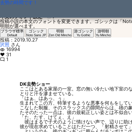
去勢の時間です！
本文のフォント設定
？
投稿小説の本文のフォントを変更できます。ゴシックは「Noto San
明朝が選べます。
ブラウザ標準
ゴシック
明朝
游ゴシック
游明朝
Default
Noto Sans JP
Zen Old Mincho
Yu Gothic
Yu Mincho
投稿：2019.10.27
沢照
さん
16994
visibility
♥ 31
1
mode_comment
DK去勢ショー
ここはとある家屋の一室。窓の無い冷たい地下室の
とりと汗を滲ませている。
「はぁ、はあっ、ぅ」
生まれてこの方、特筆するような悪事を何もをして
こなした制服、そのスラックスの隙間からは、雄の
たそのたった一点は、彼の規範正しい姿とは不似合
「た、たす、けてぇ、え」
彼はまるで子犬のように情けない声で、辺りに助け
彼が現在求めていることはただ一つ、「射精させて
というのも、彼のギンギンに膨らんだチンポはこの