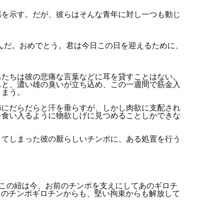
を示す。だが、彼らはそんな青年に対し一つも動じ
んだ。おめでとう。君は今日この日を迎えるために、
たちは彼の悲痛な言葉などに耳を貸すことはない。
ぁと、濃い雄の臭いが立ち込め、この一週間で筋金入
しまう。
にだらだらと汗を垂らすが、しかし肉欲に支配され
を食い入るように物欲しげに見つめることしかできな
てしまった彼の厭らしいチンポに、ある処置を行う
 この紐は今、お前のチンポを支えにしてあのギロチ
このチンポギロチンからも、堅い拘束からも解放して