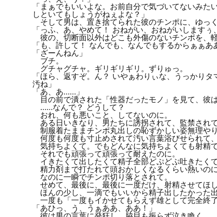
「まぁでもいいよな。お前自分で気づいてないみた
しといてもしょうがねぇよな？」
そして男は、置き捨てられた彼のチンポに、ゆっく
「っふ、あ、やめて！ おねがい、おねがいしますぅ
彼の、切断面以外はどこも外傷のないチンポを、軽
「も、許して！ なんでも、なんでもするからぁぁあ
「ざーんねん」
ブチ。
グチャグチャ。ギリギリギリ。ずりゅっ。
「ほら、返すぞ。ん？ いやぁわりぃな、うっかりタ
汚ね」
「あ、あ……」
目の前で潰された「性器だったモノ」を見て、彼は
……なんで？ どうして？
おれ、何も悪いこと、してないのに。
ある日いきなり、男たちに誘拐されて、監禁されて
制服着たままチンポ丸出しの恥ずかしい姿無理や
何度も何度も寸止めされて汚い言葉浴びせられて、
気持ちよくて。でもどんなに気持ちよくても射精で
それでも頑張って頑張って耐えたのに。
イきたくて出したくて精子全部どぷどぷ吐きたくて
精力剤まで打たれて頭おかしくなるくらい熱いのに
なのに一瞬でチンポ切り落とされて。
せめて、最後に、最後に一度だけ、射精させてほし
ほんの少し、一滴でもいいから精子出したかった出
一度も「一度もイかせてもらえず雄として完全終了
「あひっ、う、うぁああ、ああ！」
彼は男の言葉に発狂し、脇目も振らず泣き喚く。