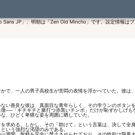
投稿小説：1572151774
s JP」、明朝は「Zen Old Mincho」です。設定情報はブ
なかで、一人の男子高校生が苦悶の表情を浮かべていた。彼は
いない善良な彼は、真面目な青年らしく、その学ランのボタン
象徴──「ギチギチと脈打つ赤黒いチンポ」だけが恥ずかしげも
いな、ひどく卑猥な姿を周囲に晒していた。
を求める。しかし、その「助けて」という言葉は、決して全身
」という強烈な渇望のみである。
一週間、射精を完全に禁止させられており、その性欲は限界ま