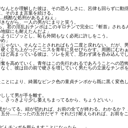
なんとか理解した彼は、その恐ろしさに、呂律も回らずに動揺
に、そのまま言葉を続ける。
…残酷な処刑があるよねぇ」
きながら、一人の男がにまりと笑う。
ら、君の淫乱おチンポはこのギロチンで完全に『斬首』される
め地獄にも耐えたんだよ」
ようにゾッとし、恥も外聞もなく必死に許しをこう。
やめ」
じゃない。そんなことされればもう二度と戻れない。だが、男
し硬く立ち上がったペニスを青年に見せびらかす。周囲にむわ
なほど高まっている彼は、ソレを見て、思わず涎を呑み込んで
な」
奮を高めていく。青年はこの先行われるであろうことへの恐怖
となく、彼は目の前で硬さを増していく男たちの立派なチンポ
ことにより、綺麗なピンク色の童貞チンポから既に黒く変色し
しして男が手を離す。
ら、さっきより少し萎えちまってるから、ちょうどいい」
繋がってる。紐が切れれば、お前の全てが終わる。わかるか？
五分……たったの五分だぞ？ それだけ耐えられれば、お前を
どんチンポを膨らますことになったら……」