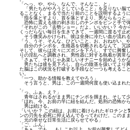
「へっ、や、やら、なんで、そんなこ、と」
「男たちがやろうとしていること」を足りない脳で
ることなく、まるで当たり前のことを説明するよう
「指を落とすより、首を落とすより、男ならもっと…
恐怖に震える彼の剥き出しのチンポをピンと手で弾
「それがこの『去勢ショー』だよ。いいかい？ 今か
くっだらない毎日を生きてきて、一週間に渡る寸止
そう微笑みかけられ、彼は全身に冷たい血が流れる
「う、うそ、そんな、ひどいこと、お、おねがい、
自分のチンポを、生殖器を切断されるなんて、冗談
そして、彼らは次々にズボンを下ろし、すでに興奮
りの淫乱へと調教され、男性器に対する執着が異常
「さぁて、それじゃあ楽しいオナニーを始めようか
男たちは彼を見下ろし、自らの陰茎を扱いてより興
た脳はこの状況を打破する手段など一つも考えるこ
い。
「一つ、助かる情報を教えてやろう」
そう言うと、男は、この一週間何度も使い込まれた
。
「っ、ふぁ、え？」
青年はされるがまま男にチンポを掴まれ、そして少
「ほれ、今、お前の竿に紐を結んだ。処刑の恐怖か
男は続ける。
「いいか？ この紐は、お前に着けられたギロチンと
ンの刃先を必死に抑え込んでるってわけだ。このまま
、元の幸せな日常生活に戻らせてやる」
「ご、ふん」
「あぁ。でも……もしこれ以上、お前が興奮してどん