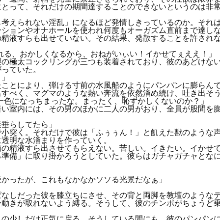
にとって、それだけの期間達することのできないというのは非
考えられない淫乱」になるほど発情しきっているのか。それは
ーションやオナホールを使われ何度もオーガズム直前まで達し
の精液すらも出せていない。その結果、発散することを許され
れる、おかしくなるから、おねがいぃい！イかせてぇええ！」
の極太コックリングが三つも装着されており、彼のあどけない
がっていた。
！」
ことにより、弾ける寸前の水風船のようにパンパンに膨らんで
出すべく、マグマのような熱い奔流を依然溜め続け、吐き出そ
一色になっちまったな。まったく、恥ずかしくないのか？」
い室内には、その男のほかに二人の男がおり、全員が股間を膨
涎垂らしてたら」
小突く。それだけで彼は「ふぅぅん！」と飢えた獣のような声
に透明な水溜まりを作っていく。
の精液すら出させてもらえない。苦しい。イきたい。イかせ
準備」に取り掛かろうとしていた。彼らはガチャガチャとなに
愛かったが、これもなかなかソソる光景だなぁ」
なしだった彼を膝立ちにさせ、その背と両脚を教壇のようなテ
身動きが取れないよう縛る。そうして、彼のチンポがちょうど
の少しだけ正気に戻る。そうしている間にも、彼のパンパンに