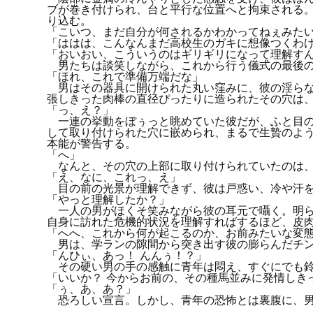
ブが巻き付けられ、台と平行な位置へと拘束される
り込む。
「こいつ、まだ自分が何されるかわかってねぇみた
「ははは、こんなんまだ高校生のガキに想像つくわ
「おいおい、こういうのはギリギリになって理解す
男たちは談笑しながら、これから行う儀式の最後の
「ほれ、これで準備万端だな」
男はその器具に開けられた丸い窪みに、彼の淫らな
張しきった肉棒の直径ぴったりに造られたその穴は
「っ、え？」
一連の挙動をぼぅっと眺めていた彼だが、ふと目の
して取り付けられた穴に嵌められ、まるで生贄のよ
本能が警告する。
「へ」
なんと、その穴の上部に取り付けられていたのは、
「え、なに、これっ、え」
目の前の光景が理解できず、彼は戸惑い、冷や汗を
「やっと理解したか？」
一人の男がほくそ笑みながら彼の耳元で囁く。明ら
自身に訪れた危機的状況を理解すればするほど、皮
「へへ、これから何が起こるのか、お前みたいな変
男は、学ランの隙間から突き出す彼の膨らんだチン
「んひぃ、あっ！ んんぅ！？」
その硬い男の手の感触に青年は悶え、すぐにでも鈴
「いいか？ 今からお前の、その種馬並みに発情しき
「ぅ、あ、あ？」
恐ろしい宣言。しかし、青年の恐怖とは裏腹に、男
。