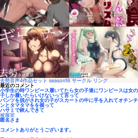
去勢音声4作品セット season16 サークル リング
最近のコメント
小学生の時ワンピース履いてたら女の子達にワンピースは女の
子しか履いたらいけないって言って
パンツを脱がされ女の子がスカートの中に手を入れてオチンチ
ンとタマタマをを握って
ハサミで鋏んできて
被服室
匿名さま
コメントありがとうございます。