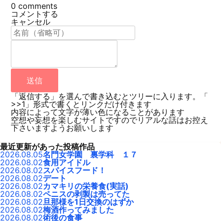
0
comments
コメントする
キャンセル
送信
「返信する」を選んで書き込むとツリーに入ります。「
>>1」形式で書くとリンクだけ付きます
内容によって文字が薄い色になることがあります
空想や妄想を楽しむサイトですのでリアルな話はお控え
下さいますようお願いします
最近更新があった投稿作品
2026.08.05
名門女学園 裏学科 １７
2026.08.02
食用アイドル
2026.08.02
スパイスフード！
2026.08.02
デート
2026.08.02
カマキリの栄養食(実話)
2026.08.02
ペニスの剥製は売ってた
2026.08.02
旦那様を1日交換のはずか
2026.08.02
梅酒作ってみました
2026.08.02
術後の食事