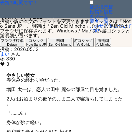
去勢の時間です！
投稿小説：1778514554
雑談掲示板
投稿と編集
本文のフォント設定
？
タグ一覧
投稿小説の本文のフォントを変更できます。ゴシックは「Not
著者一覧
o Sans JP」、明朝は「Zen Old Mincho」です。設定情報は
このサイトについて
ブラウザに保存されます。Windows / Mac のみ游ゴシックと
TOP
游明朝が選べます。
ブラウザ標準
ゴシック
明朝
游ゴシック
游明朝
Default
Noto Sans JP
Zen Old Mincho
Yu Gothic
Yu Mincho
投稿：2026.05.12
まい
さん
830
visibility
♥ 3
やさしい彼女
春休みの終わり頃だった。
増田 太一は、恋人の田中 麗奈の部屋で目を覚ました。
2人はお泊まりの後そのまま二人で寝落ちしてしまった
。
「……ん」
身体が妙に軽い。
違和感を覚えながら顔を上げる。