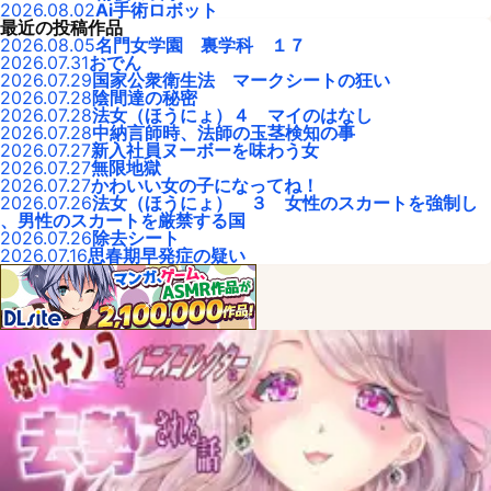
2026.08.02
Ai手術ロボット
最近の投稿作品
2026.08.05
名門女学園 裏学科 １７
2026.07.31
おでん
2026.07.29
国家公衆衛生法 マークシートの狂い
2026.07.28
陰間達の秘密
2026.07.28
法女（ほうにょ）４ マイのはなし
2026.07.28
中納言師時、法師の玉茎検知の事
2026.07.27
新入社員ヌーボーを味わう女
2026.07.27
無限地獄
2026.07.27
かわいい女の子になってね！
2026.07.26
法女（ほうにょ） ３ 女性のスカートを強制し
、男性のスカートを厳禁する国
2026.07.26
除去シート
2026.07.16
思春期早発症の疑い