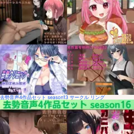
去勢音声4作品セット season13 サークル リング