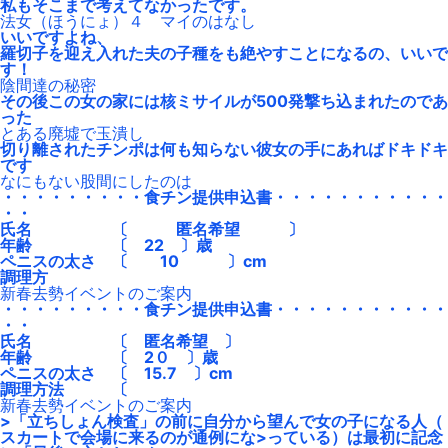
私もそこまで考えてなかったです。
法女（ほうにょ）４ マイのはなし
いいですよね、
羅切子を迎え入れた夫の子種をも絶やすことになるの、いいで
す！
陰間達の秘密
その後この女の家には核ミサイルが500発撃ち込まれたのであ
った
とある廃墟で玉潰し
切り離されたチンポは何も知らない彼女の手にあればドキドキ
です
なにもない股間にしたのは
・・・・・・・・・食チン提供申込書・・・・・・・・・・・
・・
氏名 〔 匿名希望 〕
年齢 〔 22 〕歳
ペニスの太さ 〔 10 〕cm
調理方
新春去勢イベントのご案内
・・・・・・・・・食チン提供申込書・・・・・・・・・・・
・・
氏名 〔 匿名希望 〕
年齢 〔 2０ 〕歳
ペニスの太さ 〔 15.7 〕cm
調理方法 〔
新春去勢イベントのご案内
>「立ちしょん検査」の前に自分から望んで女の子になる人（
スカートで会場に来るのが通例にな>っている）は最初に記念