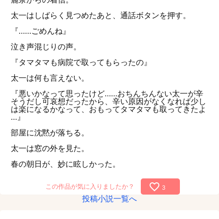
太一はしばらく見つめたあと、通話ボタンを押す。
『……ごめんね』
泣き声混じりの声。
『タマタマも病院で取ってもらったの』
太一は何も言えない。
『悪いかなって思ったけど……おちんちんない太一が辛
そうだし可哀想だったから、辛い原因がなくなれば少し
は楽になるかなって、おもってタマタマも取ってきたよ
…』
部屋に沈黙が落ちる。
太一は窓の外を見た。
春の朝日が、妙に眩しかった。
favorite_border
この作品が気に入りましたか？
3
投稿小説一覧へ