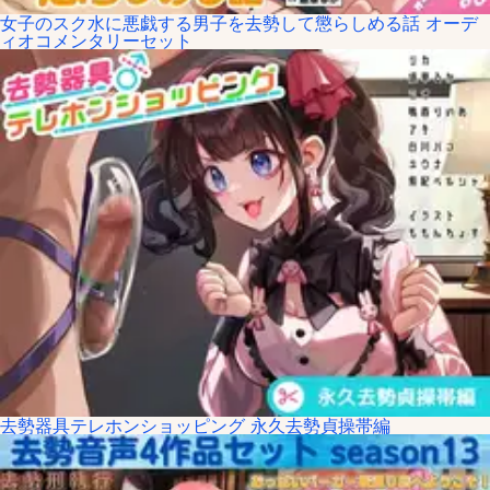
女子のスク水に悪戯する男子を去勢して懲らしめる話 オーデ
ィオコメンタリーセット
去勢器具テレホンショッピング 永久去勢貞操帯編