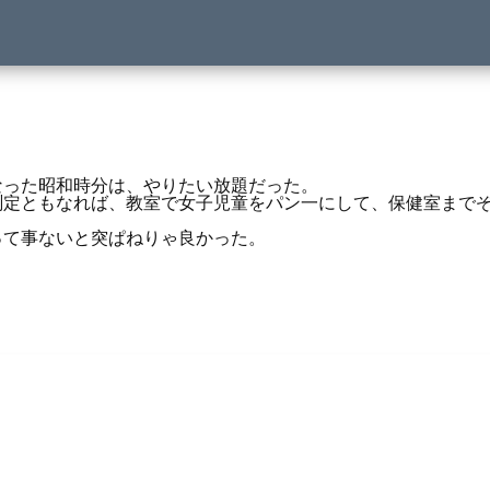
なった昭和時分は、やりたい放題だった。
測定ともなれば、教室で女子児童をパン一にして、保健室まで
。
って事ないと突ぱねりゃ良かった。