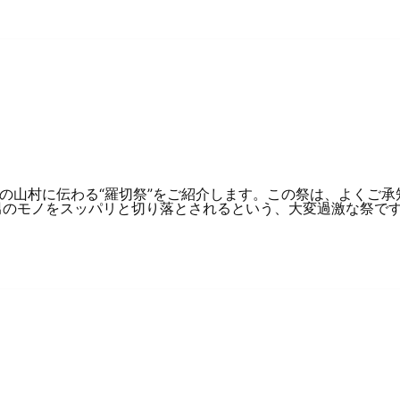
県の山村に伝わる“羅切祭”をご紹介します。この祭は、よくご
男のモノをスッパリと切り落とされるという、大変過激な祭です