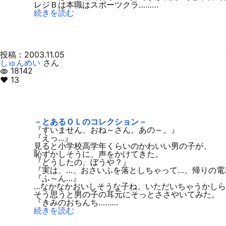
レジＢは本職はスポーツクラ………
続きを読む
投稿：2003.11.05
しゅんめい
さん
18142
visibility
♥ 13
－とあるＯＬのコレクション－
『すいません、おね～さん、あの～、』
『えっ…』
見ると小学校高学年くらいのかわいい男の子が、
恥ずかしそうに、声をかけてきた。
『どうしたの、ぼうや？』
『実は、…、おさいふを落としちゃって…、帰りの電
『ふ～ん…』
…なかなかおいしそうな子ね、いただいちゃうかし
そう思うと男の子の耳元にそっとささやいてみた。
『きみのおちんち………
続きを読む