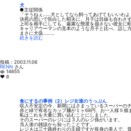
犬
●主従関係
「そうねぇ……犬としてなら飼ってあげてもいいわよ
決死の思いで告白した昭夫に、月子は目線も合わさ
上司を相手にしても、厳粛な態度を崩さない彼女に
キャリアウーマンの見本のような月子と比べ、話し
まさに犬扱………
続きを読む
投稿：2003.11.06
RENN
さん
14855
visibility
♥ 8
食にするの事例（2）レジ女達のうっぷん
収入不安定の今、新聞にはさまっているスーパーの
赤と緑で有名なカップ麺が１ヶ68円、お一人様５個
私はこれを大量に買い込むことにしました。
そのスーパーのレジには３人のレジ係がいます。
当人達の雑談から知ったことです。
レジＡは三十路終わりの主婦ですが長身の美人で、