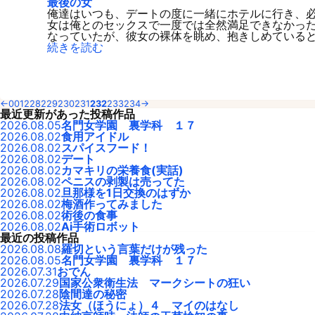
最後の女
俺達はいつも、デートの度に一緒にホテルに行き、
女は俺とのセックスで一度では全然満足できなかっ
なっていたが、彼女の裸体を眺め、抱きしめていると
続きを読む
←
001
228
229
230
231
232
233
234
→
最近更新があった投稿作品
2026.08.05
名門女学園 裏学科 １７
2026.08.02
食用アイドル
2026.08.02
スパイスフード！
2026.08.02
デート
2026.08.02
カマキリの栄養食(実話)
2026.08.02
ペニスの剥製は売ってた
2026.08.02
旦那様を1日交換のはずか
2026.08.02
梅酒作ってみました
2026.08.02
術後の食事
2026.08.02
Ai手術ロボット
最近の投稿作品
2026.08.08
羅切という言葉だけが残った
2026.08.05
名門女学園 裏学科 １７
2026.07.31
おでん
2026.07.29
国家公衆衛生法 マークシートの狂い
2026.07.28
陰間達の秘密
2026.07.28
法女（ほうにょ）４ マイのはなし