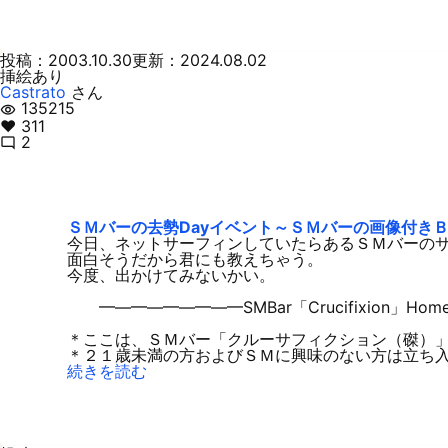
投稿：2003.10.30
更新：2024.08.02
挿絵あり
Castrato
さん
135215
visibility
♥ 311
2
mode_comment
ＳＭバーの去勢Dayイベント～ＳＭバーの画像付
今日、ネットサーフィンしていたらあるＳＭバーの
面白そうだから君にも教えちゃう。
今度、出かけてみないかい。
━―━―━―━―━SMBar「Crucifixion」Ho
＊ここは、ＳＭバー「クルーサフィクション（磔）
＊２１歳未満の方およびＳＭに興味のない方は立ち入
続きを読む