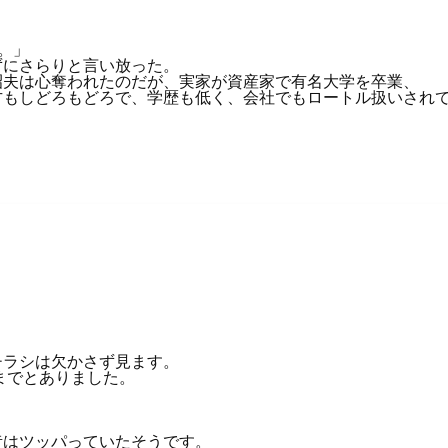
。」
ずにさらりと言い放った。
昭夫は心奪われたのだが、実家が資産家で有名大学を卒業、
方もしどろもどろで、学歴も低く、会社でもロートル扱いされ
チラシは欠かさず見ます。
までとありました。
昔はツッパっていたそうです。