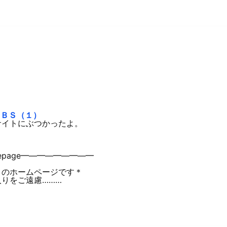
きＢＢＳ（１）
サイトにぶつかったよ。
mepage━―━―━―━―━
」のホームページです＊
りをご遠慮………