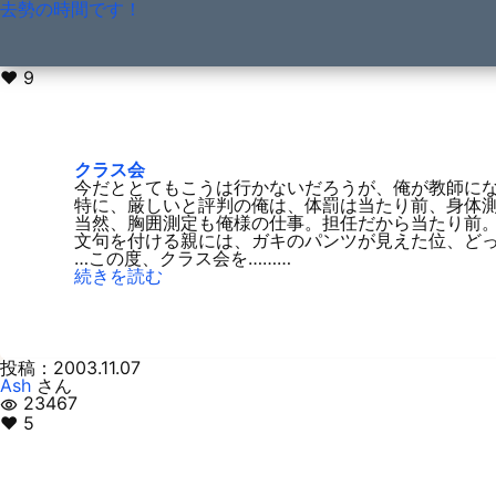
去勢の時間です！
←
001
228
229
230
231
232
233
234
→
投稿：2003.11.08
真ん中
さん
21705
visibility
♥ 9
クラス会
今だととてもこうは行かないだろうが、俺が教師に
特に、厳しいと評判の俺は、体罰は当たり前、身体
当然、胸囲測定も俺様の仕事。担任だから当たり前
文句を付ける親には、ガキのパンツが見えた位、ど
…この度、クラス会を………
続きを読む
投稿：2003.11.07
Ash
さん
23467
visibility
♥ 5