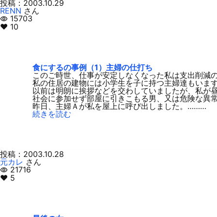
投稿：2003.10.29
RENN
さん
15703
visibility
♥ 10
食にするの事例（1）主婦の仕打ち
このご時世、仕事が安定しなくなった私は支出削減
私の住居の建物には小学生を子に持つ主婦達もいま
以前は明朗に挨拶などを交わしていましたが、私が
社会に参加せず部屋に引きこもる男、又は危険な異
昨日、主婦Ａが私を屋上に呼び出しました。………
続きを読む
投稿：2003.10.28
元カレ
さん
21716
visibility
♥ 5