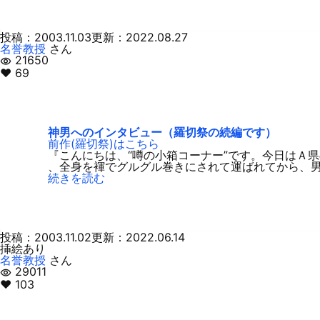
投稿：2003.11.03
更新：2022.08.27
名誉教授
さん
21650
visibility
♥ 69
神男へのインタビュー（羅切祭の続編です）
前作(羅切祭)はこちら
『こんにちは、“噂の小箱コーナー”です。今日はＡ
、全身を褌でグルグル巻きにされて運ばれてから、
続きを読む
投稿：2003.11.02
更新：2022.06.14
挿絵あり
名誉教授
さん
29011
visibility
♥ 103