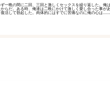
必ず一晩の間に二回、三回と激しくセックスを繰り返した。俺
たからだ。ある時、俺達は二晩にかけて激しく愛し合った事が
復活して勃起した。肉体的にはすでに苦痛なのに俺の心は……