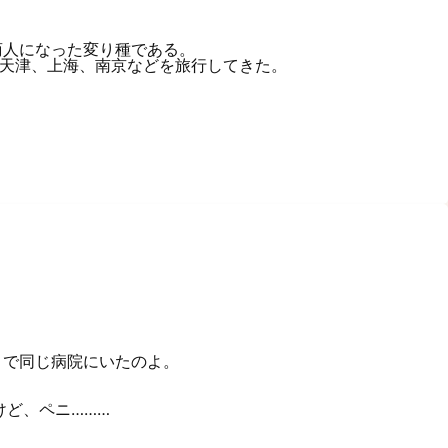
商人になった変り種である。
、天津、上海、南京などを旅行してきた。
まで同じ病院にいたのよ。
けど、ペニ………