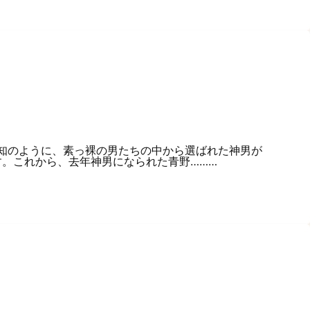
承知のように、素っ裸の男たちの中から選ばれた神男が
。これから、去年神男になられた青野………