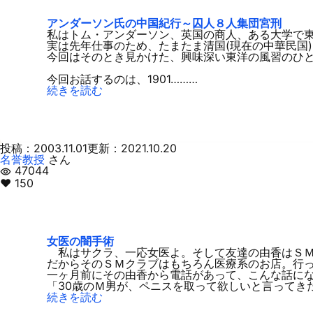
アンダーソン氏の中国紀行～囚人８人集団宮刑
私はトム・アンダーソン、英国の商人、ある大学で
実は先年仕事のため、たまたま清国(現在の中華民国
今回はそのとき見かけた、興味深い東洋の風習のひ
今回お話するのは、1901………
続きを読む
投稿：2003.11.01
更新：2021.10.20
名誉教授
さん
47044
visibility
♥ 150
女医の闇手術
私はサクラ、一応女医よ。そして友達の由香はＳＭ
だからそのＳＭクラブはもちろん医療系のお店。行
一ヶ月前にその由香から電話があって、こんな話に
「30歳のＭ男が、ペニスを取って欲しいと言ってき
続きを読む