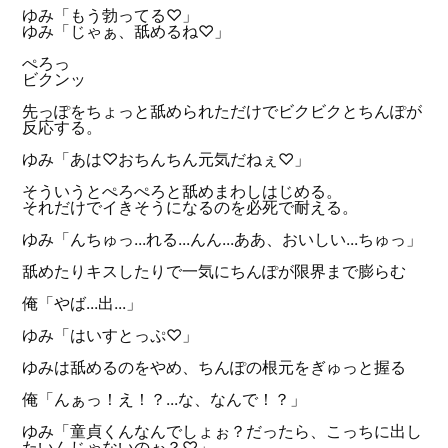
ゆみ「もう勃ってる♡」
ゆみ「じゃぁ、舐めるね♡」
ぺろっ
ビクンッ
先っぽをちょっと舐められただけでビクビクとちんぽが
反応する。
ゆみ「あは♡おちんちん元気だねぇ♡」
そういうとぺろぺろと舐めまわしはじめる。
それだけでイきそうになるのを必死で耐える。
ゆみ「んちゅっ...れる...んん...ああ、おいしい...ちゅっ」
舐めたりキスしたりで一気にちんぽが限界まで膨らむ
俺「やば...出...」
ゆみ「はいすとっぷ♡」
ゆみは舐めるのをやめ、ちんぽの根元をぎゅっと握る
俺「んぁっ！え！？...な、なんで！？」
ゆみ「童貞くんなんでしょぉ？だったら、こっちに出し
たいんじゃないのぉ？♡」