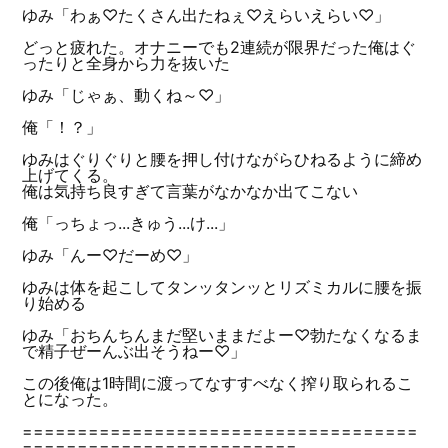
ゆみ「わぁ♡たくさん出たねぇ♡えらいえらい♡」
どっと疲れた。オナニーでも2連続が限界だった俺はぐ
ったりと全身から力を抜いた
ゆみ「じゃぁ、動くね～♡」
俺「！？」
ゆみはぐりぐりと腰を押し付けながらひねるように締め
上げてくる。
俺は気持ち良すぎて言葉がなかなか出てこない
俺「っちょっ...きゅう...け...」
ゆみ「んー♡だーめ♡」
ゆみは体を起こしてタンッタンッとリズミカルに腰を振
り始める
ゆみ「おちんちんまだ堅いままだよー♡勃たなくなるま
で精子ぜーんぶ出そうねー♡」
この後俺は1時間に渡ってなすすべなく搾り取られるこ
とになった。
====================================
=========================