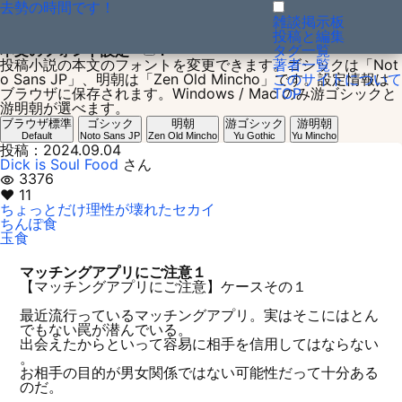
去勢の時間です！
投稿小説：1725415825
雑談掲示板
投稿と編集
本文のフォント設定
？
タグ一覧
投稿小説の本文のフォントを変更できます。ゴシックは「Not
著者一覧
o Sans JP」、明朝は「Zen Old Mincho」です。設定情報は
このサイトについて
ブラウザに保存されます。Windows / Mac のみ游ゴシックと
TOP
游明朝が選べます。
ブラウザ標準
ゴシック
明朝
游ゴシック
游明朝
Default
Noto Sans JP
Zen Old Mincho
Yu Gothic
Yu Mincho
投稿：2024.09.04
Dick is Soul Food
さん
3376
visibility
♥ 11
ちょっとだけ理性が壊れたセカイ
ちんぽ食
玉食
マッチングアプリにご注意１
【マッチングアプリにご注意】ケースその１
最近流行っているマッチングアプリ。実はそこにはとん
でもない罠が潜んでいる。
出会えたからといって容易に相手を信用してはならない
。
お相手の目的が男女関係ではない可能性だって十分ある
のだ。