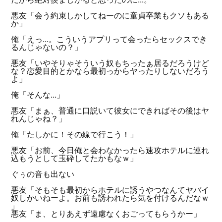
悪友「会う約束しかしてねーのに童貞卒業もクソもある
か」
俺「えっ...。こういうアプリって会ったらセックスでき
るんじゃないの？」
悪友「いやそりゃそういう奴もちったぁ居るだろうけど
な？恋愛目的とかなら最初っからヤったりしないだろう
よ」
俺「そんな...」
悪友「まぁ、普通に口説いて彼女にできればその後はヤ
れんじゃね？」
俺「たしかに！その線で行こう！」
悪友「お前、今日俺と会わなかったら速攻ホテルに連れ
込もうとして玉砕してたかもなｗ」
ぐぅの音も出ない
悪友「そもそも最初からホテルに誘うやつなんてヤバイ
奴しかいねーよ。お前も誘われたら気を付けるんだなｗ
」
悪友「ま、とりあえず遠慮なくおごってもらうかー」