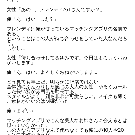
女性「あの...。フレンディのTさんですか？」
俺「あ、はい。...え？」
フレンディは俺が使っているマッチングアプリの名前で
ある。
ということはこの人が待ち合わせをしていた人なんだろ
う。
しかし...
女性「待ち合わせしてるゆみです。今日はよろしくおね
がいします」
俺「あ、はい。よろしくおねがいします...」
どう見ても年上だ。明らかに18歳ではない。
全体的にふんわりした感じの大人の女性。ゆるくカール
した長い髪が雰囲気を助長する。
スタイルがよく、顔も非常に可愛らしい。メイクも薄く
、素材がいいのは明確だった
俺（まずい）
マッチングアプリでこんな美人なお姉さんに会えるとは
思っていなかった。
この人ならアプリなんて使わなくても彼氏の10人や20
人平気で作れそうだ。