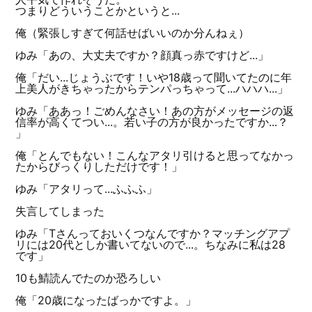
つまりどういうことかというと...
俺（緊張しすぎて何話せばいいのか分んねぇ）
ゆみ「あの、大丈夫ですか？顔真っ赤ですけど...」
俺「だい...じょうぶです！いや18歳って聞いてたのに年
上美人がきちゃったからテンパっちゃって...ハハハ...」
ゆみ「ああっ！ごめんなさい！あの方がメッセージの返
信率が高くてつい...。若い子の方が良かったですか...？
」
俺「とんでもない！こんなアタリ引けると思ってなかっ
たからびっくりしただけです！」
ゆみ「アタリって...ふふふ」
失言してしまった
ゆみ「Tさんっておいくつなんですか？マッチングアプ
リには20代としか書いてないので...。ちなみに私は28
です」
10も鯖読んでたのか恐ろしい
俺「20歳になったばっかですよ。」