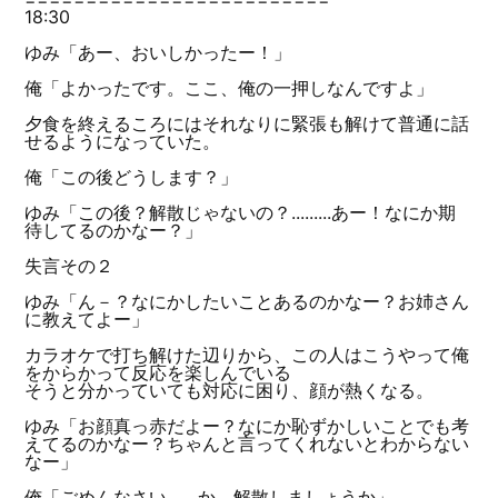
18:30
ゆみ「あー、おいしかったー！」
俺「よかったです。ここ、俺の一押しなんですよ」
夕食を終えるころにはそれなりに緊張も解けて普通に話
せるようになっていた。
俺「この後どうします？」
ゆみ「この後？解散じゃないの？.........あー！なにか期
待してるのかなー？」
失言その２
ゆみ「ん－？なにかしたいことあるのかなー？お姉さん
に教えてよー」
カラオケで打ち解けた辺りから、この人はこうやって俺
をからかって反応を楽しんでいる
そうと分かっていても対応に困り、顔が熱くなる。
ゆみ「お顔真っ赤だよー？なにか恥ずかしいことでも考
えてるのかなー？ちゃんと言ってくれないとわからない
なー」
俺「ごめんなさい...。か、解散しましょうか」