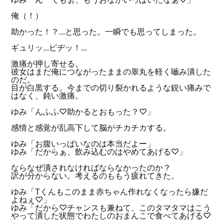
俺（！）
助かった！？...と思った。一瞬でも思ってしまった。
ギュリッ...ビヂッ！...
激痛が押し寄せる。
彼女はまだ俺につながったままの睾丸を軽く嚙み潰した
のだ。
目が白黒する。今までの切り裂かれるような鋭い痛みで
はなく、鈍い激痛。
ゆみ「んふふ♡助かるとおもった？♡」
感情と感覚が乱高下して脳がチカチカする。
ゆみ「お腹いっぱいなのは本当だよー」
ゆみ「だからぁ、飲み込むのはやめてあげる♡」
ならなぜ潰されなければならなかったのか？
訳が分からない。考えるのももう疲れてきた。
ゆみ「Tくんもこのまま赤ちゃん作れなくなったら嫌だ
よねぇ♡」
ゆみ「だから♡チャンスも兼ねて、このタマタマはこう
やって潰した状態でわたしのおまんこで食べてあげる♡
」