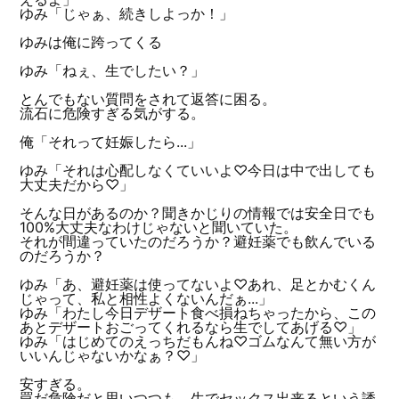
ゆみ「じゃぁ、続きしよっか！」
ゆみは俺に跨ってくる
ゆみ「ねぇ、生でしたい？」
とんでもない質問をされて返答に困る。
流石に危険すぎる気がする。
俺「それって妊娠したら...」
ゆみ「それは心配しなくていいよ♡今日は中で出しても
大丈夫だから♡」
そんな日があるのか？聞きかじりの情報では安全日でも
100%大丈夫なわけじゃないと聞いていた。
それが間違っていたのだろうか？避妊薬でも飲んでいる
のだろうか？
ゆみ「あ、避妊薬は使ってないよ♡あれ、足とかむくん
じゃって、私と相性よくないんだぁ...」
ゆみ「わたし今日デザート食べ損ねちゃったから、この
あとデザートおごってくれるなら生でしてあげる♡」
ゆみ「はじめてのえっちだもんね♡ゴムなんて無い方が
いいんじゃないかなぁ？♡」
安すぎる。
罠だ危険だと思いつつも、生でセックス出来るという誘