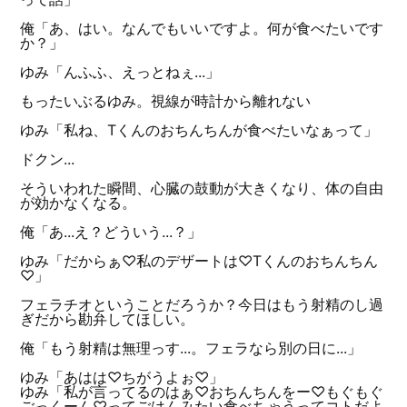
俺「あ、はい。なんでもいいですよ。何が食べたいです
か？」
ゆみ「んふふ、えっとねぇ...」
もったいぶるゆみ。視線が時計から離れない
ゆみ「私ね、Tくんのおちんちんが食べたいなぁって」
ドクン...
そういわれた瞬間、心臓の鼓動が大きくなり、体の自由
が効かなくなる。
俺「あ...え？どういう...？」
ゆみ「だからぁ♡私のデザートは♡Tくんのおちんちん
♡」
フェラチオということだろうか？今日はもう射精のし過
ぎだから勘弁してほしい。
俺「もう射精は無理っす...。フェラなら別の日に...」
ゆみ「あはは♡ちがうよぉ♡」
ゆみ「私が言ってるのはぁ♡おちんちんをー♡もぐもぐ
ごっくーん♡ってごはんみたい食べちゃうってコトだよ