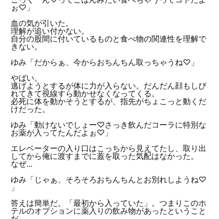
ぉ♡」
血の気が引いた。
理解が追い付かない。
自分の股間に付いているものと食べ物の関連性を理解で
きない。
ゆみ「だからぁ、今からおちんちん取っちゃうね♡」
やばい。
逃げようとするが体に力が入らない。だんだん顔もしび
れてきて視線すら動かせなくなってくる。
必死に体を動かそうとするが、指先がちょこっと動くだ
けだった。
ゆみ「動けないでしょー♡さっき飲んだコーラに特別な
お薬が入ってたんだよぉ♡」
エレベーターの入り口はこっちから見えてたし、取り出
してから俺に渡すまでに蓋を取った気配はなかった。
なぜ...
ゆみ「じゃぁ、そろそろおちんちんとお別れしようね♡
」
答えは簡単だ。「最初から入っていた」。つまりこのホ
テルのオプションに薬入りの飲み物があったということ
だ。