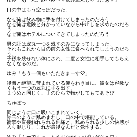
口の中はもう空っぽだった。
なぜ俺は飲み物に手を付けてしまったのだろう
なぜ俺は危険と分かっていながら中出しを求めたのだろ
う
なぜ俺はホテルについてきてしまったのだろう
男の証は睾丸一つを残すのみになってしまった。
それもこれから目の前の女性に食べられてしまうのだろ
う。
子孫を残せない体にされ、二度と女性に相手してもらえ
なくなるのだ。
ゆみ「もう一個もいただきまーす♡」
後悔と絶望に苛まれている俺をわき目に、彼女は容赦な
くもう一つの睾丸に手を出す。
１つめと同じく、手のひらで転がしてもてあそび
ちゅぽっ
同じように口に吸いこまれていく。
飴玉のように舐めまわし、口の中で堪能している。
衝撃や直接触れられる鈍痛と、舐められる少しの快感が
入り混じり、これが最後なんだと覚悟する。
ゆみ「んーでもぉ、もうおなかいっぱいだなぁ♡」