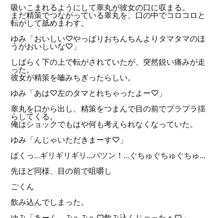
吸いこまれるようにして睾丸が彼女の口に収まる。
まだ精策でつながっている睾丸を、口の中でコロコロと
転がして舐めまわす。
ゆみ「おいしい♡やっぱりおちんちんよりタマタマのほ
うがおいしいな♡」
しばらく下の上で転がされていたが、突然鋭い痛みが走
った。
彼女が精策を嚙みちぎったらしい。
ゆみ「あは♡左のタマとれちゃったよー♡」
睾丸を口から出し、精策をつまんで目の前でプラプラ揺
らしてくる。
俺はショックでもはや何も考えられなくなっていた。
ゆみ「んじゃいただきまーす♡」
ぱくっ...ギリギリギリ...パツン！...ぐちゅぐちゅぐちゅ...
先ほど同様、目の前で咀嚼し
ごくん
飲み込んでしまった。
ゆみ「あーん。みへみへ♡飲み込んじゃったぁ♡」