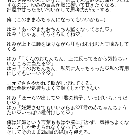
ずなのに、ゆみの言葉が脳に響いて甘えたくなる。
部屋中甘ったるい匂いがして思考力が低下する。
俺（このまま赤ちゃんになってもいいかも...）
ゆみ「あっ♡またおちんちん堅くなってきた♡」
ゆみ「じゃぁ、そろそろ動くね♡」
ゆみが上下に腰を振りながら耳をはむはむと甘噛みして
くる
ゆみ「Tくんのおちんちん、上に反ってるから気持ちい
いところに当たる♡」
ゆみ「このおちんちん、私気に入っちゃった♡私の専用
にしてもいーい？♡」
耳元でささやかれて脳がしびれてくる。
俺は全身が気持ちよくて頷くしかできない
ゆみ「ほーら♡出して♡T君の精子、いっぱいちょうだ
い♡」
ゆみ「妊娠させてもいいからぁ♡T君の赤ちゃんちょう
だい♡いっぱい種付けして♡」
俺は妊娠という言葉ももはや脳に届かず、気持ちよくな
ることしか考えられなくなっていた
そしてそのまま2回目の絶頂を迎える。