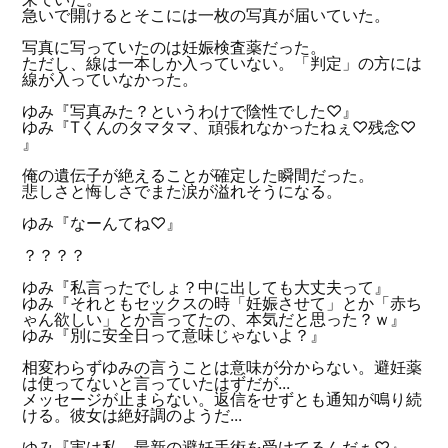
急いで開けるとそこには一枚の写真が届いていた。
写真に写っていたのは妊娠検査薬だった。
ただし、線は一本しか入っていない。「判定」の方には
線が入っていなかった。
ゆみ『写真みた？というわけで陰性でした♡』
ゆみ『Tくんのタマタマ、頑張れなかったねぇ♡残念♡
』
俺の遺伝子が絶えることが確定した瞬間だった。
悲しさと悔しさでまた涙が溢れそうになる。
ゆみ『なーんてね♡』
？？？？
ゆみ『私言ったでしょ？中に出しても大丈夫って』
ゆみ『それともセックスの時「妊娠させて」とか「赤ち
ゃん欲しい」とか言ってたの、本気だと思った？ｗ』
ゆみ『別に安全日って意味じゃないよ？』
相変わらずゆみの言うことは意味が分からない。避妊薬
は使ってないと言っていたはずだが...
メッセージが止まらない。返信をせずとも通知が鳴り続
ける。彼女は絶好調のようだ...
ゆみ『実は私、最新の避妊手術を受けてるんだぁ♡』