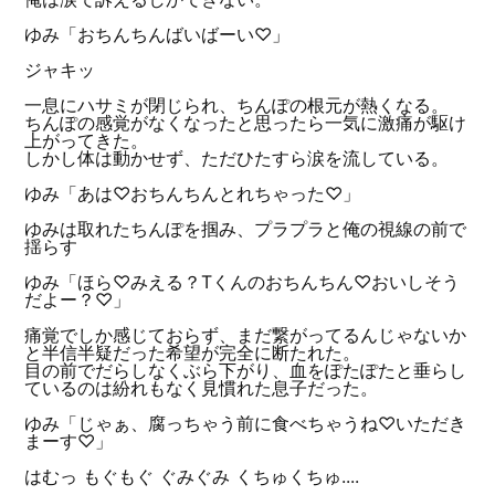
ゆみ「おちんちんばいばーい♡」
ジャキッ
一息にハサミが閉じられ、ちんぽの根元が熱くなる。
ちんぽの感覚がなくなったと思ったら一気に激痛が駆け
上がってきた。
しかし体は動かせず、ただひたすら涙を流している。
ゆみ「あは♡おちんちんとれちゃった♡」
ゆみは取れたちんぽを掴み、プラプラと俺の視線の前で
揺らす
ゆみ「ほら♡みえる？Tくんのおちんちん♡おいしそう
だよー？♡」
痛覚でしか感じておらず、まだ繋がってるんじゃないか
と半信半疑だった希望が完全に断たれた。
目の前でだらしなくぶら下がり、血をぽたぽたと垂らし
ているのは紛れもなく見慣れた息子だった。
ゆみ「じゃぁ、腐っちゃう前に食べちゃうね♡いただき
まーす♡」
はむっ もぐもぐ ぐみぐみ くちゅくちゅ....