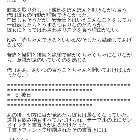
膣鏡を取り外し、下腹部をぽんぽんと叩きながら言う
俺は彼女の行動が理解できなかった。
中出しもそうだが、安全日とはいえこんなことをして万
一妊娠したらどうするつもりなのだろうか。
彼女にとってはわざわざリスクを負う理由がない。
ゆみ「赤ちゃんできるといいね♡そしたら結婚してあげ
るよ♡」
苦痛と疑問と後悔と絶望で頭がぐちゃぐちゃになりなが
ら、意識が遠のいていくのを感じる
俺（ああ、あいつの言うことちゃんと聞いておけばよか
ったな...）
====================================
=========================
= E. 後日
====================================
=========================
あの後、朝方に目が覚めたら彼女は居なくなっていた。
道具も飲み物もすべて片づけられ、テーブルの上にサン
ドイッチと書置きがあるだけだった。
手書きフォントで印刷されたその書置きには
『Tくんへ