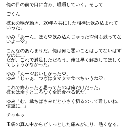
俺の目の前で口に含み、咀嚼していく。そして
ごくん
彼女の喉が動き、20年を共にした相棒は飲み込まれて
いった。
ゆみ「あーん。ほら♡飲み込んじゃった♡何も残ってな
いよー♡」
こんなのあんまりだ。俺は何も悪いことはしてないはず
なのに...。
だが、これで満足しただろう。俺は早く解放してほしく
てしょうがなかった。
ゆみ「んー♡おいしかった♡」
ゆみ「じゃぁ、つぎはタマタマ食べちゃうね♡」
これで終わったと思ってたのは俺だけだった。
彼女は余すところなく全部食べる気だ。
ゆみ「む。裁ちばさみだと小さく切るのって難しいね。
慎重に...」
チャキッ
玉袋の真ん中からビリっとした痛みが走り、熱くなる。