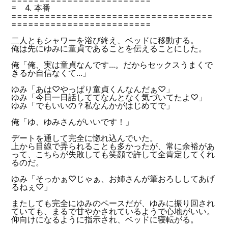
= 4. 本番
====================================
=========================
二人ともシャワーを浴び終え、ベッドに移動する。
俺は先にゆみに童貞であることを伝えることにした。
俺「俺、実は童貞なんです...。だからセックスうまくで
きるか自信なくて...」
ゆみ「あは♡やっぱり童貞くんなんだぁ♡」
ゆみ「今日一日話しててなんとなく気づいてたよ♡」
ゆみ「でもいいの？私なんかがはじめてで」
俺「ゆ、ゆみさんがいいです！」
デートを通して完全に惚れ込んでいた。
上から目線で弄られることも多かったが、常に余裕があ
って、こちらが失敗しても笑顔で許して全肯定してくれ
るのだ。
ゆみ「そっかぁ♡じゃぁ、お姉さんが筆おろししてあげ
るねぇ♡」
またしても完全にゆみのペースだが、ゆみに振り回され
ていても、まるで甘やかされているようで心地がいい。
仰向けになるように指示され、ベッドに寝転がる。