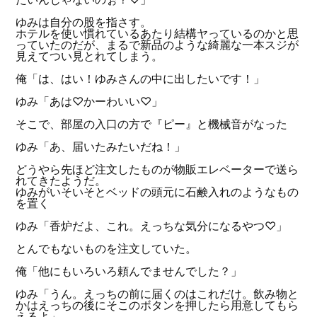
ゆみは自分の股を指さす。
ホテルを使い慣れているあたり結構ヤっているのかと思
っていたのだが、まるで新品のような綺麗な一本スジが
見えてつい見とれてしまう。
俺「は、はい！ゆみさんの中に出したいです！」
ゆみ「あは♡かーわいい♡」
そこで、部屋の入口の方で『ピー』と機械音がなった
ゆみ「あ、届いたみたいだね！」
どうやら先ほど注文したものが物販エレベーターで送ら
れてきたようだ。
ゆみがいそいそとベッドの頭元に石鹸入れのようなもの
を置く
ゆみ「香炉だよ、これ。えっちな気分になるやつ♡」
とんでもないものを注文していた。
俺「他にもいろいろ頼んでませんでした？」
ゆみ「うん。えっちの前に届くのはこれだけ。飲み物と
かはえっちの後にそこのボタンを押したら用意してもら
えるよ」