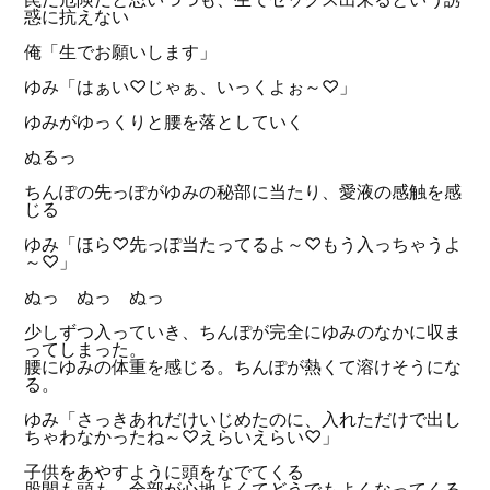
惑に抗えない
俺「生でお願いします」
ゆみ「はぁい♡じゃぁ、いっくよぉ～♡」
ゆみがゆっくりと腰を落としていく
ぬるっ
ちんぽの先っぽがゆみの秘部に当たり、愛液の感触を感
じる
ゆみ「ほら♡先っぽ当たってるよ～♡もう入っちゃうよ
～♡」
ぬっ ぬっ ぬっ
少しずつ入っていき、ちんぽが完全にゆみのなかに収ま
ってしまった。
腰にゆみの体重を感じる。ちんぽが熱くて溶けそうにな
る。
ゆみ「さっきあれだけいじめたのに、入れただけで出し
ちゃわなかったね～♡えらいえらい♡」
子供をあやすように頭をなでてくる
股間も頭も、全部が心地よくてどうでもよくなってくる