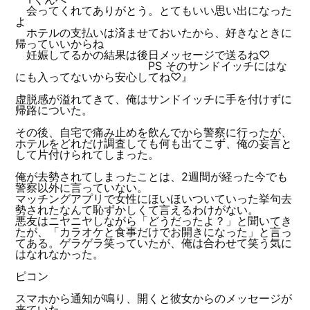
会ってくれてありがとう。とてもいい思い出になった
よ
ホテルの支払いは済ませておいたから、好きなときに
帰っていいからね
妊娠してるかの結果は後日メッセージで送るね♡
PS そのサンドイッチにはな
にも入ってないから安心してね♡』
虚脱感が溢れてきて、俺はサンドイッチに手を付けずに
帰路についた。
その後、自宅で痛み止めを飲んでから警察に行ったが、
ホテルをどれだけ調査しても何も出てこず、俺の妄言と
して片付けられてしまった。
俺が去勢されてしまったことは、2週間が経った今でも
警察以外に言っていない。
マッチングアプリで女性にほいほいついていった挙句去
勢されたなんて恥ずかしくて言えるわけがない。
悪友はニヤニヤしながら「どうだったよ？」と聞いてき
たが、「カラオケと食事だけでお開きになった」と言っ
てある。ゲラゲラ笑っていたが、俺は合わせて笑う気に
はなれなかった。
ピコン
スマホから通知が鳴り、開くと彼女からのメッセージが
来ていた。