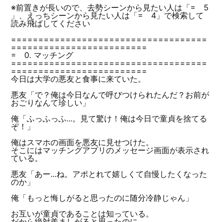
※前置きが長いので、去勢シーンから見たい人は「= 5
」、えっちシーンから見たい人は「= 4」で検索して
読み飛ばしてください
====================================
=========================
= 0. マッチング
====================================
=========================
今日は大学の悪友と食事に来ていた。
悪友「で？俺は今日なんで呼びつけられたんだ？お前が
おごりなんて珍しい」
俺「ふっふっふ...。見て驚け！俺は今日で童貞を捨てる
ぞ！」
俺はスマホの画面を悪友に見せつけた。
そこにはマッチングアプリのメッセージ画面が表示され
ている。
悪友「あー...ね。アポとれて嬉しくて自慢したくなった
のか」
俺「もっと悔しがると思ったのに随分冷静じゃん」
お互いが童貞であることは知っている。
だから絶対羨ましがると思ったのに...。