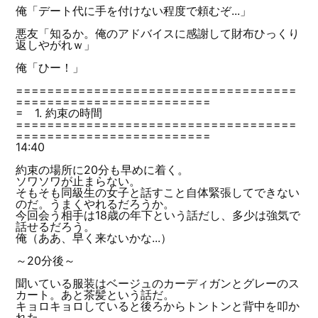
俺「デート代に手を付けない程度で頼むぞ...」
悪友「知るか。俺のアドバイスに感謝して財布ひっくり
返しやがれｗ」
俺「ひー！」
====================================
=========================
= 1. 約束の時間
====================================
=========================
14:40
約束の場所に20分も早めに着く。
ソワソワが止まらない。
そもそも同級生の女子と話すこと自体緊張してできない
のだ。うまくやれるだろうか。
今回会う相手は18歳の年下という話だし、多少は強気で
話せるだろう。
俺（ああ、早く来ないかな...）
～20分後～
聞いている服装はベージュのカーディガンとグレーのス
カート。あと茶髪という話だ。
キョロキョロしていると後ろからトントンと背中を叩か
れた。