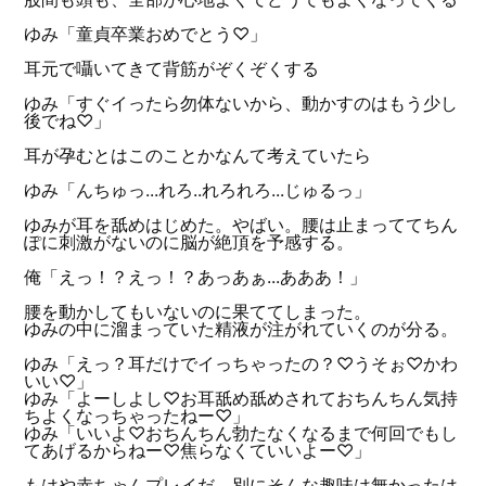
ゆみ「童貞卒業おめでとう♡」
耳元で囁いてきて背筋がぞくぞくする
ゆみ「すぐイったら勿体ないから、動かすのはもう少し
後でね♡」
耳が孕むとはこのことかなんて考えていたら
ゆみ「んちゅっ...れろ..れろれろ...じゅるっ」
ゆみが耳を舐めはじめた。やばい。腰は止まっててちん
ぽに刺激がないのに脳が絶頂を予感する。
俺「えっ！？えっ！？あっあぁ...あああ！」
腰を動かしてもいないのに果ててしまった。
ゆみの中に溜まっていた精液が注がれていくのが分る。
ゆみ「えっ？耳だけでイっちゃったの？♡うそぉ♡かわ
いい♡」
ゆみ「よーしよし♡お耳舐め舐めされておちんちん気持
ちよくなっちゃったねー♡」
ゆみ「いいよ♡おちんちん勃たなくなるまで何回でもし
てあげるからねー♡焦らなくていいよー♡」
もはや赤ちゃんプレイだ。別にそんな趣味は無かったは