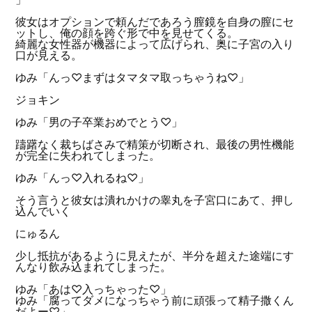
彼女はオプションで頼んだであろう膣鏡を自身の膣にセ
ットし、俺の顔を跨ぐ形で中を見せてくる。
綺麗な女性器が機器によって広げられ、奥に子宮の入り
口が見える。
ゆみ「んっ♡まずはタマタマ取っちゃうね♡」
ジョキン
ゆみ「男の子卒業おめでとう♡」
躊躇なく裁ちばさみで精策が切断され、最後の男性機能
が完全に失われてしまった。
ゆみ「んっ♡入れるね♡」
そう言うと彼女は潰れかけの睾丸を子宮口にあて、押し
込んでいく
にゅるん
少し抵抗があるように見えたが、半分を超えた途端にす
んなり飲み込まれてしまった。
ゆみ「あは♡入っちゃった♡」
ゆみ「腐ってダメになっちゃう前に頑張って精子撒くん
だよー♡」