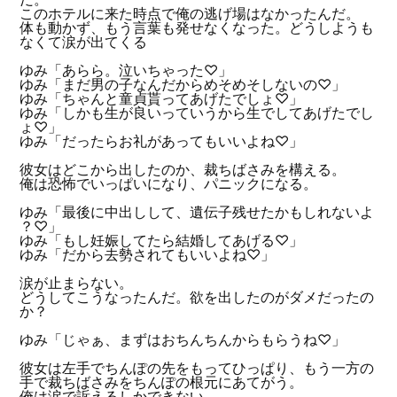
このホテルに来た時点で俺の逃げ場はなかったんだ。
体も動かず、もう言葉も発せなくなった。どうしようも
なくて涙が出てくる
ゆみ「あらら。泣いちゃった♡」
ゆみ「まだ男の子なんだからめそめそしないの♡」
ゆみ「ちゃんと童貞貰ってあげたでしょ♡」
ゆみ「しかも生が良いっていうから生でしてあげたでし
ょ♡」
ゆみ「だったらお礼があってもいいよね♡」
彼女はどこから出したのか、裁ちばさみを構える。
俺は恐怖でいっぱいになり、パニックになる。
ゆみ「最後に中出しして、遺伝子残せたかもしれないよ
？♡」
ゆみ「もし妊娠してたら結婚してあげる♡」
ゆみ「だから去勢されてもいいよね♡」
涙が止まらない。
どうしてこうなったんだ。欲を出したのがダメだったの
か？
ゆみ「じゃぁ、まずはおちんちんからもらうね♡」
彼女は左手でちんぽの先をもってひっぱり、もう一方の
手で裁ちばさみをちんぽの根元にあてがう。
俺は涙で訴えるしかできない。