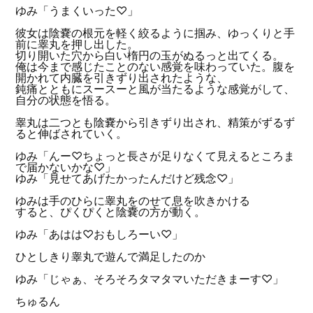
ゆみ「うまくいった♡」
彼女は陰嚢の根元を軽く絞るように掴み、ゆっくりと手
前に睾丸を押し出した。
切り開いた穴から白い楕円の玉がぬるっと出てくる。
俺は今まで感じたことのない感覚を味わっていた。腹を
開かれて内臓を引きずり出されたような、
鈍痛とともにスースーと風が当たるような感覚がして、
自分の状態を悟る。
睾丸は二つとも陰嚢から引きずり出され、精策がずるず
ると伸ばされていく。
ゆみ「んー♡ちょっと長さが足りなくて見えるところま
で届かないかな♡」
ゆみ「見せてあげたかったんだけど残念♡」
ゆみは手のひらに睾丸をのせて息を吹きかける
すると、ぴくぴくと陰嚢の方が動く。
ゆみ「あはは♡おもしろーい♡」
ひとしきり睾丸で遊んで満足したのか
ゆみ「じゃぁ、そろそろタマタマいただきまーす♡」
ちゅるん