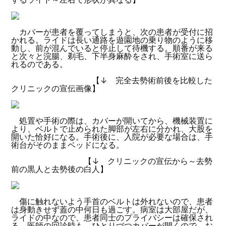
カバーが患者を覆ってしまうと、次の患者が受付に招
かれる。ライドは長い通路を遊園地の乗り物のように移
動し、前が混んでいると停止して待機する。順番が来る
と次々と浣腸、剃毛、下半身麻酔をされ、手術室に送ら
れるのである。
【↓ 完全去勢術前後を比較した
クリニックの宣伝画像】
処置や手術の際は、カバーが開いてから、機械装置に
より、ベルトで止められた脚部が左右に分かれ、大股を
開いた恰好になる。手術後に、入院が必要な場合は、手
術台がそのままベッドになる。
【↓ クリニックの宣伝から～去勢
前の黒人と去勢後の白人】
傷に触れないよう手首のベルトは外れないので、患者
は身動きせず蓋の中何日も過ごす。病室は大部屋だが、
ライドの中なので、患者同士のプライバシーは確保され
る。医師の回診時も、ひとりづつカバーが開くので、お