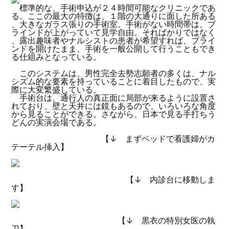
標準的な、手術申込が２４時間可能なクリニックであ
る。ここの最大の特徴は、１階の大通りに面した所ある
、大きなガラス張りの手術室。手術がない時間帯は、ブ
ラインドが上がっていて見学自由。そればかりではなく
、露出趣味者やナルシストの患者が希望すれば、ブライ
ンドを開けたまま、手術を一般公開して行うこともでき
る仕組みとなっている。
このシステムは、男性完全去勢志願者の多くは、ナル
シズム的な要素を持っていることに着目したもので、実
際に大変繁盛している。
手術台は、通行人の真正面に局部が来るように設置さ
れており、壁と天井には鏡もあるので、いろいろな角度
から見ることができる。さながら、日本で見る手打ちう
どんの実演会場である。
【↓ まずベッドで看護婦がカ
テーテル挿入】
【↓ 内診台に移動しま
す】
【↓ 黒衣の特別女医の執
刀】