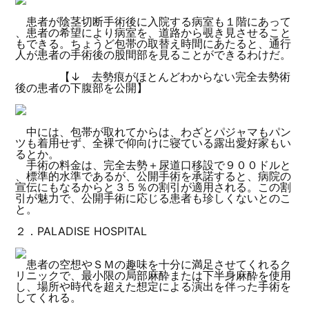
患者が陰茎切断手術後に入院する病室も１階にあって
、患者の希望により病室を、道路から覗き見させること
もできる。ちょうど包帯の取替え時間にあたると、通行
人が患者の手術後の股間部を見ることができるわけだ。
【↓ 去勢痕がほとんどわからない完全去勢術
後の患者の下腹部を公開】
中には、包帯が取れてからは、わざとパジャマもパン
ツも着用せず、全裸で仰向けに寝ている露出愛好家もい
るとか。
手術の料金は、完全去勢＋尿道口移設で９００ドルと
、標準的水準であるが、公開手術を承諾すると、病院の
宣伝にもなるからと３５％の割引が適用される。この割
引が魅力で、公開手術に応じる患者も珍しくないとのこ
と。
２．PALADISE HOSPITAL
患者の空想やＳＭの趣味を十分に満足させてくれるク
リニックで、最小限の局部麻酔または下半身麻酔を使用
し、場所や時代を超えた想定による演出を伴った手術を
してくれる。