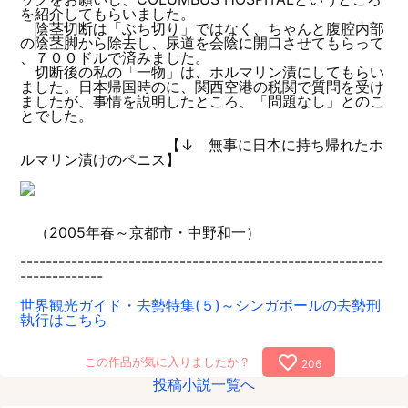
を紹介してもらいました。
陰茎切断は「ぶち切り」ではなく、ちゃんと腹腔内部
の陰茎脚から除去し、尿道を会陰に開口させてもらって
、７００ドルで済みました。
切断後の私の「一物」は、ホルマリン漬にしてもらい
ました。日本帰国時のに、関西空港の税関で質問を受け
ましたが、事情を説明したところ、「問題なし」とのこ
とでした。
【↓ 無事に日本に持ち帰れたホ
ルマリン漬けのペニス】
（2005年春～京都市・中野和一）
---------------------------------------------------------
-------------
世界観光ガイド・去勢特集(５)～シンガポールの去勢刑
執行はこちら
favorite_border
この作品が気に入りましたか？
206
投稿小説一覧へ