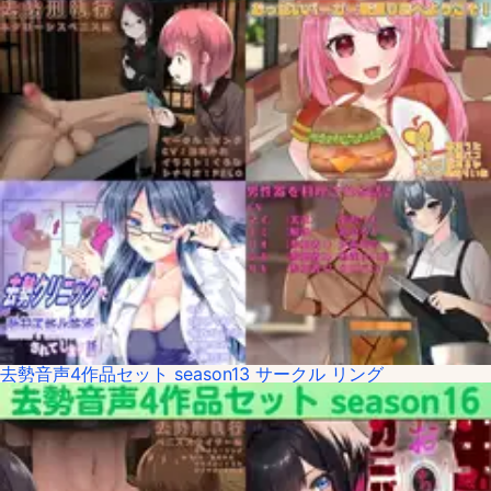
去勢音声4作品セット season13 サークル リング