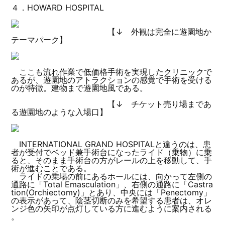
４．HOWARD HOSPITAL
【↓ 外観は完全に遊園地か
テーマパーク】
ここも流れ作業で低価格手術を実現したクリニックで
あるが、遊園地のアトラクションの感覚で手術を受ける
のが特徴。建物まで遊園地風である。
【↓ チケット売り場まであ
る遊園地のような入場口】
INTERNATIONAL GRAND HOSPITALと違うのは、患
者が受付でベッド兼手術台になったライド（乗物）に乗
ると、そのまま手術台の方がレールの上を移動して、手
術が進むことである。
ライドの乗場の前にあるホールには、向かって左側の
通路に「Total Emasculation」、右側の通路に「Castra
tion(Orchiectomy)」とあり、中央には「Penectomy」
の表示があって、陰茎切断のみを希望する患者は、オレ
ンジ色の矢印が点灯している方に進むように案内される
。