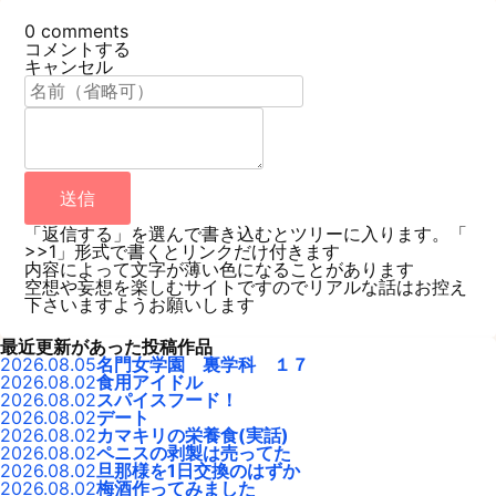
0
comments
コメントする
キャンセル
送信
「返信する」を選んで書き込むとツリーに入ります。「
>>1」形式で書くとリンクだけ付きます
内容によって文字が薄い色になることがあります
空想や妄想を楽しむサイトですのでリアルな話はお控え
下さいますようお願いします
最近更新があった投稿作品
2026.08.05
名門女学園 裏学科 １７
2026.08.02
食用アイドル
2026.08.02
スパイスフード！
2026.08.02
デート
2026.08.02
カマキリの栄養食(実話)
2026.08.02
ペニスの剥製は売ってた
2026.08.02
旦那様を1日交換のはずか
2026.08.02
梅酒作ってみました