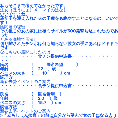
私もそこまで考えてなかったです。
法女（ほうにょ）４ マイのはなし
いいですよね、
羅切子を迎え入れた夫の子種をも絶やすことになるの、いいで
す！
陰間達の秘密
その後この女の家には核ミサイルが500発撃ち込まれたのであ
った
とある廃墟で玉潰し
切り離されたチンポは何も知らない彼女の手にあればドキドキ
です
なにもない股間にしたのは
・・・・・・・・・食チン提供申込書・・・・・・・・・・・
・・
氏名 〔 匿名希望 〕
年齢 〔 22 〕歳
ペニスの太さ 〔 10 〕cm
調理方
新春去勢イベントのご案内
・・・・・・・・・食チン提供申込書・・・・・・・・・・・
・・
氏名 〔 匿名希望 〕
年齢 〔 2０ 〕歳
ペニスの太さ 〔 15.7 〕cm
調理方法 〔
新春去勢イベントのご案内
>「立ちしょん検査」の前に自分から望んで女の子になる人（