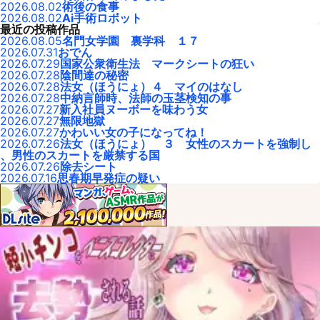
2026.08.02
術後の食事
2026.08.02
Ai手術ロボット
最近の投稿作品
2026.08.05
名門女学園 裏学科 １７
2026.07.31
おでん
2026.07.29
国家公衆衛生法 マークシートの狂い
2026.07.28
陰間達の秘密
2026.07.28
法女（ほうにょ）４ マイのはなし
2026.07.28
中納言師時、法師の玉茎検知の事
2026.07.27
新入社員ヌーボーを味わう女
2026.07.27
無限地獄
2026.07.27
かわいい女の子になってね！
2026.07.26
法女（ほうにょ） ３ 女性のスカートを強制し
、男性のスカートを厳禁する国
2026.07.26
除去シート
2026.07.16
思春期早発症の疑い