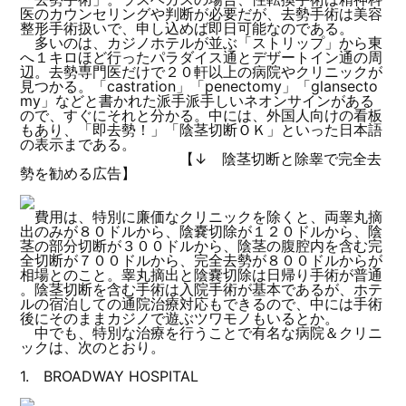
医のカウンセリングや判断が必要だが、去勢手術は美容
整形手術扱いで、申し込めば即日可能なのである。
多いのは、カジノホテルが並ぶ「ストリップ」から東
へ１キロほど行ったパラダイス通とデザートイン通の周
辺。去勢専門医だけで２０軒以上の病院やクリニックが
見つかる。「castration」「penectomy」「glansecto
my」などと書かれた派手派手しいネオンサインがある
ので、すぐにそれと分かる。中には、外国人向けの看板
もあり、「即去勢！」「陰茎切断ＯＫ」といった日本語
の表示まである。
【↓ 陰茎切断と除睾で完全去
勢を勧める広告】
費用は、特別に廉価なクリニックを除くと、両睾丸摘
出のみが８０ドルから、陰嚢切除が１２０ドルから、陰
茎の部分切断が３００ドルから、陰茎の腹腔内を含む完
全切断が７００ドルから、完全去勢が８００ドルからが
相場とのこと。睾丸摘出と陰嚢切除は日帰り手術が普通
。陰茎切断を含む手術は入院手術が基本であるが、ホテ
ルの宿泊しての通院治療対応もできるので、中には手術
後にそのままカジノで遊ぶツワモノもいるとか。
中でも、特別な治療を行うことで有名な病院＆クリニ
ックは、次のとおり。
1. BROADWAY HOSPITAL