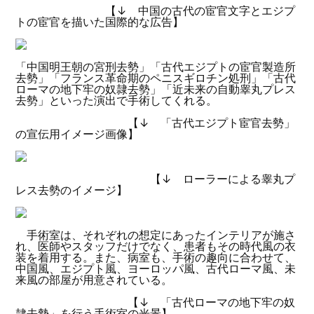
【↓ 中国の古代の宦官文字とエジプ
トの宦官を描いた国際的な広告】
「中国明王朝の宮刑去勢」「古代エジプトの宦官製造所
去勢」「フランス革命期のペニスギロチン処刑」「古代
ローマの地下牢の奴隷去勢」「近未来の自動睾丸プレス
去勢」といった演出で手術してくれる。
【↓ 「古代エジプト宦官去勢」
の宣伝用イメージ画像】
【↓ ローラーによる睾丸プ
レス去勢のイメージ】
手術室は、それぞれの想定にあったインテリアが施さ
れ、医師やスタッフだけでなく、患者もその時代風の衣
装を着用する。また、病室も、手術の趣向に合わせて、
中国風、エジプト風、ヨーロッパ風、古代ローマ風、未
来風の部屋が用意されている。
【↓ 「古代ローマの地下牢の奴
隷去勢」を行う手術室の光景】