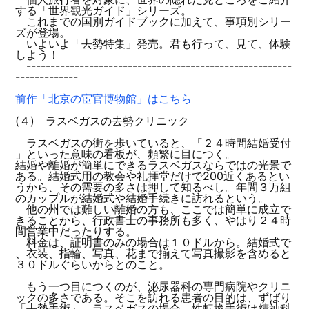
する「世界観光ガイド」シリーズ。
これまでの国別ガイドブックに加えて、事項別シリー
ズが登場。
いよいよ「去勢特集」発売。君も行って、見て、体験
しよう！
-------------------------------------------------------
-------------
前作「北京の宦官博物館」はこちら
(４) ラスベガスの去勢クリニック
ラスベガスの街を歩いていると、「２４時間結婚受付
」といった意味の看板が、頻繁に目につく。
結婚や離婚が簡単にできるラスベガスならではの光景で
ある。結婚式用の教会や礼拝堂だけで200近くあるとい
うから、その需要の多さは押して知るべし。年間３万組
のカップルが結婚式や結婚手続きに訪れるという。
他の州では難しい離婚の方も、ここでは簡単に成立で
きることから、行政書士の事務所も多く、やはり２４時
間営業中だったりする。
料金は、証明書のみの場合は１０ドルから。結婚式で
、衣装、指輪、写真、花まで揃えて写真撮影を含めると
３０ドルぐらいからとのこと。
もう一つ目につくのが、泌尿器科の専門病院やクリニ
ックの多さである。そこを訪れる患者の目的は、ずばり
「去勢手術」。ラスベガスの場合、性転換手術は精神科