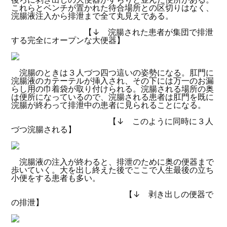
これらとベンチが置かれた待合場所との区切りはなく、
浣腸液注入から排泄まで全て丸見えである。
【↓ 浣腸された患者が集団で排泄
する完全にオープンな大便器】
浣腸のときは３人づつ四つ這いの姿勢になる。肛門に
浣腸液のカテーテルが挿入され、その下には万一のお漏
らし用の巾着袋が取り付けられる。浣腸される場所の奥
は便所になっているので、浣腸される患者は肛門を既に
浣腸が終わって排泄中の患者に見られることになる。
【↓ このように同時に３人
づつ浣腸される】
浣腸液の注入が終わると、排泄のために奥の便器まで
歩いていく。大を出し終えた後でここで人生最後の立ち
小便をする患者も多い。
【↓ 剥き出しの便器で
の排泄】