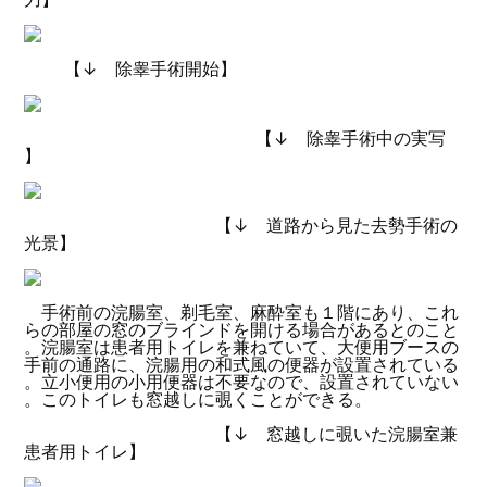
【↓ 除睾手術開始】
【↓ 除睾手術中の実写
】
【↓ 道路から見た去勢手術の
光景】
手術前の浣腸室、剃毛室、麻酔室も１階にあり、これ
らの部屋の窓のブラインドを開ける場合があるとのこと
。浣腸室は患者用トイレを兼ねていて、大便用ブースの
手前の通路に、浣腸用の和式風の便器が設置されている
。立小便用の小用便器は不要なので、設置されていない
。このトイレも窓越しに覗くことができる。
【↓ 窓越しに覗いた浣腸室兼
患者用トイレ】