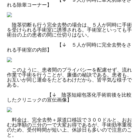
れる除睾コーナー】
陰茎切断も行う完全去勢の場合は、５人が同時に手術
を受けられる手術室に誘導される。手術室といっても手
術台の上の患者の間に仕切りはない。
【↓ ５人が同時に完全去勢をさ
れる手術室の内部】
このように、患者間のプライバシーを配慮せず、流れ
作業で手術を行うことが、廉価の秘訣である。患者も、
お互いが同じ運命をたどるわけだから、皆平気な様子で
ある。
【↓ 陰茎短縮包茎化手術前後を比較
したクリニックの宣伝画像】
料金は、完全去勢＋尿道口移設で３００ドルと、おお
むね準額の三分の一で大変お得であるが、手術効率重視
のため、受付時間が短い上、休診日も多いので注意のこ
と。