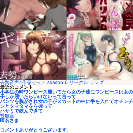
去勢音声4作品セット season16 サークル リング
最近のコメント
小学生の時ワンピース履いてたら女の子達にワンピースは女の
子しか履いたらいけないって言って
パンツを脱がされ女の子がスカートの中に手を入れてオチンチ
ンとタマタマをを握って
ハサミで鋏んできて
被服室
匿名さま
コメントありがとうございます。