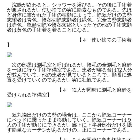
浣腸が終わると、シャワーを浴びる。その後に手術着
が渡されるが、使い捨ての実に簡素なものである。先ほ
ど身体に書かれた手術の種類によって、除睾だけの去勢
志望者は青色、陰茎切除志願者は緑色、完全去勢志願者
は赤色、亀頭切除や陰茎短縮といったその他の手術志願
者は黄色の手術着を着ることになる。
【↓ 使い捨ての手術着
】
次の部屋は剃毛室と呼ばれるが、陰毛の全剃毛と麻酔
を一度に行う手術準備室である。患者が寝る台は12人分
が並んでいて、他の患者が見ているところで、順番に処
置を受けていくのであるが、実に壮観である。
【↓ 12人が同時に剃毛と麻酔を
受けられる準備室】
睾丸摘出だけの去勢の場合は、ここから除睾コーナー
にベッドに乗ったまま移動していく。除睾コーナーは９
人の手術が動じにできるが、廊下に下半身部分だけを隠
す簡単なカーテンがあるだけの、正にコーナーである。
【↓ ９人が同時に睾丸切除をさ