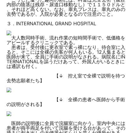
内部の陰茎は残存・尿道口移動なし）で１１５０ドルと
、それほど高くない。なお、睾丸プレスは、睾丸のみの
去勢であるが、入院が必要となるので注意のこと。
３．INTERNATIONAL GRAND HOSPITAL
大人数同時手術、流れ作業の短時間手術で、低価格を
アピールするクリニックである。
患者は、受付後に更衣室で素っ裸になり、待合室に入
ると、そこには全裸の先客が何人もいる。12人集まると
医師が来て、全員に手術の説明がなされる。病院名にIN
TERNATIONALを謳うだけあって、外国人がいるときに
は通訳も付く。
【↓ 控え室で全裸で説明を待つ
去勢志願者たち】
【↓ 全裸の患者へ医師から手術
の説明がされる】
医師の説明後に全員で浣腸室に向かう。室内中央には
患者が両手両足を付いて浣腸を受ける台があって、その
後ろに剥き出しの大便器がすらりと並んだ便所がある。