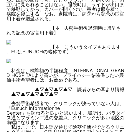
互いに見られることはない。退院時は、ライドが出口ま
で移動してから、カバーが開くので、患者は服を着て、
病院を後にする。なお、退院時に、病院から記念の宦官
用下着が贈呈される。
【↓ 去勢手術後退院時に贈呈さ
れる記念の宦官用下着】
【↓ こういうタイプもあります
。EUはEUNUCHの略称です】
料金は、標準額の半額程度、INTERNATIONAL GRAN
D HOSPITALより高いが、プライバシーを確保したい廉
価手術希望者には、お薦めである。
▲▽▲▽▲▽▲▽ 読者からの耳より情報
▲▽▲▽▲▽▲▽▲▽
去勢手術希望者で、クリニックが決っていない人は、
「Eunuch Informationhe
Center」を訪ねると良いと思います。場所は、パラダイ
ス通とフラミンゴ通の交差点。クリニックが多い地区の
南端になります。
私はここで、日本語が通じて陰茎切断ができるクリニ
ックをお願いし、COLUMBUS HOSPITALというところ