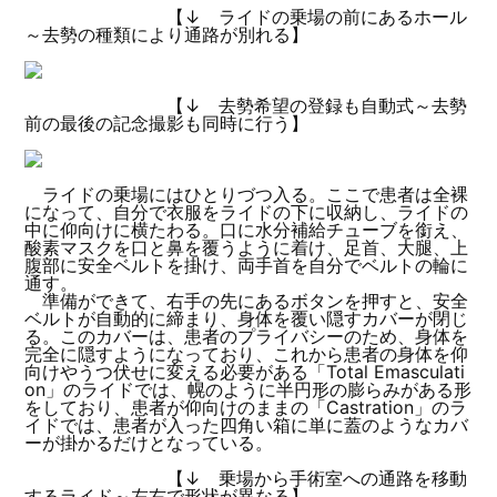
【↓ ライドの乗場の前にあるホール
～去勢の種類により通路が別れる】
【↓ 去勢希望の登録も自動式～去勢
前の最後の記念撮影も同時に行う】
ライドの乗場にはひとりづつ入る。ここで患者は全裸
になって、自分で衣服をライドの下に収納し、ライドの
中に仰向けに横たわる。口に水分補給チューブを銜え、
酸素マスクを口と鼻を覆うように着け、足首、大腿、上
腹部に安全ベルトを掛け、両手首を自分でベルトの輪に
通す。
準備ができて、右手の先にあるボタンを押すと、安全
ベルトが自動的に締まり、身体を覆い隠すカバーが閉じ
る。このカバーは、患者のプライバシーのため、身体を
完全に隠すようになっており、これから患者の身体を仰
向けやうつ伏せに変える必要がある「Total Emasculati
on」のライドでは、幌のように半円形の膨らみがある形
をしており、患者が仰向けのままの「Castration」のラ
イドでは、患者が入った四角い箱に単に蓋のようなカバ
ーが掛かるだけとなっている。
【↓ 乗場から手術室への通路を移動
するライド～左右で形状が異なる】