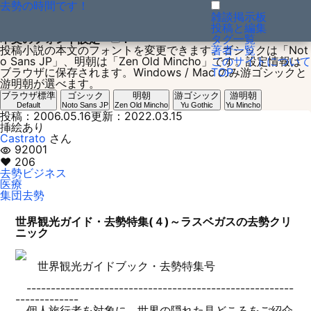
去勢の時間です！
投稿小説：1147789655
雑談掲示板
投稿と編集
本文のフォント設定
？
タグ一覧
投稿小説の本文のフォントを変更できます。ゴシックは「Not
著者一覧
o Sans JP」、明朝は「Zen Old Mincho」です。設定情報は
このサイトについて
ブラウザに保存されます。Windows / Mac のみ游ゴシックと
TOP
游明朝が選べます。
ブラウザ標準
ゴシック
明朝
游ゴシック
游明朝
Default
Noto Sans JP
Zen Old Mincho
Yu Gothic
Yu Mincho
投稿：2006.05.16
更新：2022.03.15
挿絵あり
Castrato
さん
92001
visibility
♥ 206
去勢ビジネス
医療
集団去勢
世界観光ガイド・去勢特集(４)～ラスベガスの去勢クリ
ニック
世界観光ガイドブック・去勢特集号
-------------------------------------------------------
-------------
個人旅行者を対象に、世界の隠れた見どころをご紹介