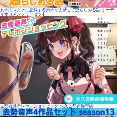
女子のスク水に悪戯する男子を去勢して懲らしめる話 オーデ
ィオコメンタリーセット
去勢器具テレホンショッピング 永久去勢貞操帯編