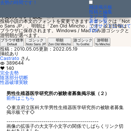
去勢の時間です！
投稿小説：1273061614
雑談掲示板
投稿と編集
本文のフォント設定
？
タグ一覧
投稿小説の本文のフォントを変更できます。ゴシックは「Not
著者一覧
o Sans JP」、明朝は「Zen Old Mincho」です。設定情報は
このサイトについて
ブラウザに保存されます。Windows / Mac のみ游ゴシックと
TOP
游明朝が選べます。
ブラウザ標準
ゴシック
明朝
游ゴシック
游明朝
Default
Noto Sans JP
Zen Old Mincho
Yu Gothic
Yu Mincho
投稿：2010.05.05
更新：2022.05.19
挿絵あり
Castrato
さん
389644
visibility
♥ 140
完全去勢
陰茎部分切断
性器破壊実験
男性生殖器医学研究所の被験者募集掲示板（２）
前作はこちら
◇東京府立医科大学男性生殖器医学研究所の被験者募集
掲示板です◇
---------------------------------------------
画像の拡張子の大文字小文字の関係でしばらくリンク切
れがありました。