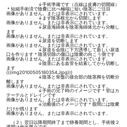
↓手術準備です（点線は皮膚の切開線）
＊短縮手術済で陰嚢に比べ極端に短い陰茎にご注目
画像がありません。または非表示にされています。
↓まず陰茎根元から切開します
画像がありません。または非表示にされています。
↓尿道海綿体を陰茎海綿体元から分離し
ます
画像がありません。または非表示にされています。
↓尿道を切断します
画像がありません。または非表示にされています。
↓尿道を会陰に下方誘導して新しい尿道
口を作ります＊陰茎切除の傷口は陰嚢の向こう側です
画像がありません。または非表示にされています。
↓陰茎にある血管を結索してから切断し
ます
(((img20100505180354.Jjpg)))
↓陰茎と骨盤の接合部の陰茎脚を切断分
離します
画像がありません。または非表示にされています。
↓手術の完了時のイメージです＊管はカ
テーテルとドレインです
画像がありません。または非表示にされています。
↓治癒後のイメージです＊股間には陰嚢
だけが残ります
画像がありません。または非表示にされています。
（２）翌日以降期間終了まで静養期間とし、手術後２
週間は外出禁止です。