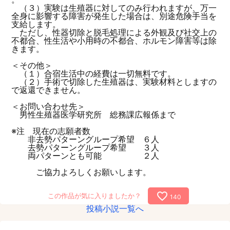
（３）実験は生殖器に対してのみ行われますが、万一
全身に影響する障害が発生した場合は、別途危険手当を
支給します。
ただし、性器切除と脱毛処理による外観及び社交上の
不都合、性生活や小用時の不都合、ホルモン障害等は除
きます。
＜その他＞
（１）合宿生活中の経費は一切無料です。
（２）手術で切除した生殖器は、実験材料としますの
で返還できません。
＜お問い合わせ先＞
男性生殖器医学研究所 総務課広報係まで
※注 現在の志願者数
非去勢パターングループ希望 ６人
去勢パターングループ希望 ３人
両パターンとも可能 ２人
ご協力よろしくお願いします。
favorite_border
この作品が気に入りましたか？
140
投稿小説一覧へ