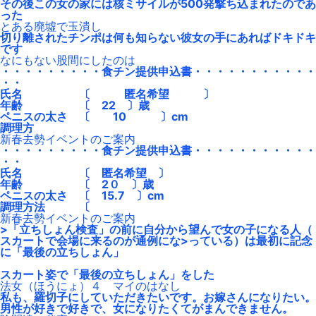
その後この女の家には核ミサイルが500発撃ち込まれたのであ
った
とある廃墟で玉潰し
切り離されたチンポは何も知らない彼女の手にあればドキドキ
です
なにもない股間にしたのは
・・・・・・・・・食チン提供申込書・・・・・・・・・・・
・・
氏名 〔 匿名希望 〕
年齢 〔 22 〕歳
ペニスの太さ 〔 10 〕cm
調理方
新春去勢イベントのご案内
・・・・・・・・・食チン提供申込書・・・・・・・・・・・
・・
氏名 〔 匿名希望 〕
年齢 〔 2０ 〕歳
ペニスの太さ 〔 15.7 〕cm
調理方法 〔
新春去勢イベントのご案内
>「立ちしょん検査」の前に自分から望んで女の子になる人（
スカートで会場に来るのが通例にな>っている）は最初に記念
に「最後の立ちしょん」
スカート姿で「最後の立ちしょん」をした
法女（ほうにょ）４ マイのはなし
私も、羅切子にしていただきたいです。お嫁さんになりたい。
男性が好きで好きで、女になりたくてがまんできません。