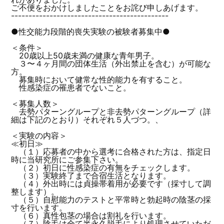
ご不便をおかけしましたことをお詫び申しあげます。
---------------------------------------------
●性交能力段階的喪失実験の被験者募集中●
＜条件＞
20歳以上50歳未満の健康な青年男子。
３〜４ヶ月間の団体生活（外出禁止を含む）が可能な
方。
募集時において健常な性的能力を有すること。
性感染症の罹患者でないこと。
＜募集人数＞
去勢パターングループと非去勢パターングループ（詳
細は下記のとおり）それぞれ５人づつ。、
＜実験の内容＞
≪初日≫
（１）応募者の中から選考に合格された方は、指定日
時に当研究所にご参集下さい。
（２）初日に性感染症の有無をチェックします。
（３）実験終了まで合宿生活となります。
（４）外出時には貞操帯着用が必要です（採寸して調
整します）。
（５）自慰能力のテストと平常時と勃起時の陰茎の採
寸を行います。
（６）真性包茎の場合は割礼を行います。
（７）陰毛は全て半永久脱毛により処理させていただ