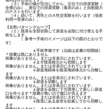
（３）手術の傷が完治してから、立位での排尿実験（
全裸のみ）、座位での排尿実験（着衣のみ）と自慰能力
のテストを行います。
（４）続いて、男性とのＡ性交実験を行います（張形
利用〜受身のみ）。
【去勢パターングループ】
（１）陰茎を全部切除して尿道を会陰に付け替える手
術をします。
〖参考〜手術のイメージは以下の図のとおりで
す〗
↓手術準備です（点線は皮膚の切開線）
＊陰嚢は既にありません
画像がありません。または非表示にされています。
↓まず陰茎根元から切開します
画像がありません。または非表示にされています。
↓尿道海綿体を陰茎海綿体元から分離し
ます
画像がありません。または非表示にされています。
↓尿道を切断します
画像がありません。または非表示にされています。
↓尿道を会陰に下方誘導して新しい尿道
口を作ります＊陰嚢が無いので傷口が見えます
画像がありません。または非表示にされています。
↓陰茎にある血管を結索してから切断し
ます
画像がありません。または非表示にされています。