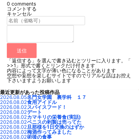
0
comments
コメントする
キャンセル
送信
「返信する」を選んで書き込むとツリーに入ります。「
>>1」形式で書くとリンクだけ付きます
内容によって文字が薄い色になることがあります
空想や妄想を楽しむサイトですのでリアルな話はお控え
下さいますようお願いします
最近更新があった投稿作品
2026.08.05
名門女学園 裏学科 １７
2026.08.02
食用アイドル
2026.08.02
スパイスフード！
2026.08.02
デート
2026.08.02
カマキリの栄養食(実話)
2026.08.02
ペニスの剥製は売ってた
2026.08.02
旦那様を1日交換のはずか
2026.08.02
梅酒作ってみました
2026.08.02
術後の食事