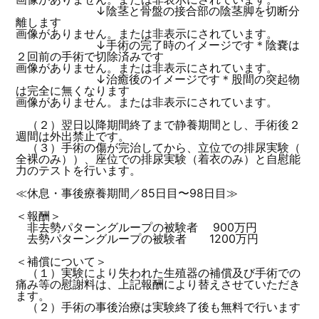
↓陰茎と骨盤の接合部の陰茎脚を切断分
離します
画像がありません。または非表示にされています。
↓手術の完了時のイメージです＊陰嚢は
２回前の手術で切除済みです
画像がありません。または非表示にされています。
↓治癒後のイメージです＊股間の突起物
は完全に無くなります
画像がありません。または非表示にされています。
（２）翌日以降期間終了まで静養期間とし、手術後２
週間は外出禁止です。
（３）手術の傷が完治してから、立位での排尿実験（
全裸のみ））、座位での排尿実験（着衣のみ）と自慰能
力のテストを行います。
≪休息・事後療養期間／85日目〜98日目≫
＜報酬＞
非去勢パターングループの被験者 900万円
去勢パターングループの被験者 1200万円
＜補償について＞
（１）実験により失われた生殖器の補償及び手術での
痛み等の慰謝料は、上記報酬により替えさせていただき
ます。
（２）手術の事後治療は実験終了後も無料で行います
。