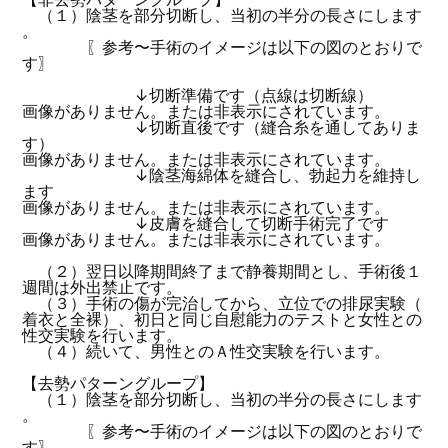
（１）陰茎を部分切断し、当初の半分の長さにします
。
〖参考〜手術のイメージは以下の図のとおりで
す〗
↓切断準備です（点線は切断線）
画像がありません。または非表示にされています。
↓切断直後です（縫合糸を通してありま
す）
画像がありません。または非表示にされています。
↓陰茎海綿体を縫合し、勃起力を維持し
ます
画像がありません。または非表示にされています。
↓皮膚を縫合して切断手術完了です
画像がありません。または非表示にされています。
（２）翌日以降期間終了まで静養期間とし、手術後１
週間は外出禁止です。
（３）手術の傷が完治してから、立位での排尿実験（
着衣と全裸）、初日と同じ自慰能力のテストと女性との
性交実験を行います。
（４）続いて、男性とのＡ性交実験を行います。
【去勢パターングループ】
（１）陰茎を部分切断し、当初の半分の長さにします
。
〖参考〜手術のイメージは以下の図のとおりで
す〗