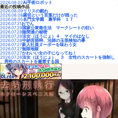
2026.08.02
Ai手術ロボット
最近の投稿作品
2026.08.09
リリスの戯れ
2026.08.08
羅切という言葉だけが残った
2026.08.05
名門女学園 裏学科 １７
2026.07.31
おでん
2026.07.29
国家公衆衛生法 マークシートの狂い
2026.07.28
陰間達の秘密
2026.07.28
法女（ほうにょ）４ マイのはなし
2026.07.28
中納言師時、法師の玉茎検知の事
2026.07.27
新入社員ヌーボーを味わう女
2026.07.27
無限地獄
2026.07.27
かわいい女の子になってね！
2026.07.26
法女（ほうにょ） ３ 女性のスカートを強制し
、男性のスカートを厳禁する国