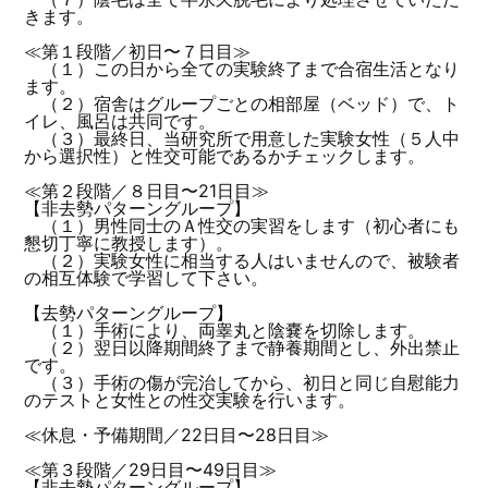
きます。
≪第１段階／初日〜７日目≫
（１）この日から全ての実験終了まで合宿生活となり
ます。
（２）宿舎はグループごとの相部屋（ベッド）で、ト
イレ、風呂は共同です。
（３）最終日、当研究所で用意した実験女性（５人中
から選択性）と性交可能であるかチェックします。
≪第２段階／８日目〜21日目≫
【非去勢パターングループ】
（１）男性同士のＡ性交の実習をします（初心者にも
懇切丁寧に教授します）。
（２）実験女性に相当する人はいませんので、被験者
の相互体験で学習して下さい。
【去勢パターングループ】
（１）手術により、両睾丸と陰嚢を切除します。
（２）翌日以降期間終了まで静養期間とし、外出禁止
です。
（３）手術の傷が完治してから、初日と同じ自慰能力
のテストと女性との性交実験を行います。
≪休息・予備期間／22日目〜28日目≫
≪第３段階／29日目〜49日目≫
【非去勢パターングループ】