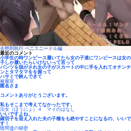
去勢刑執行 ペニスニードル編
最近のコメント
小学生の時ワンピース履いてたら女の子達にワンピースは女の
子しか履いたらいけないって言って
パンツを脱がされ女の子がスカートの中に手を入れてオチンチ
ンとタマタマをを握って
ハサミで鋏んできて
被服室
匿名さま
コメントありがとうございます。
私もそこまで考えてなかったです。
法女（ほうにょ）４ マイのはなし
いいですよね、
羅切子を迎え入れた夫の子種をも絶やすことになるの、いいで
す！
陰間達の秘密