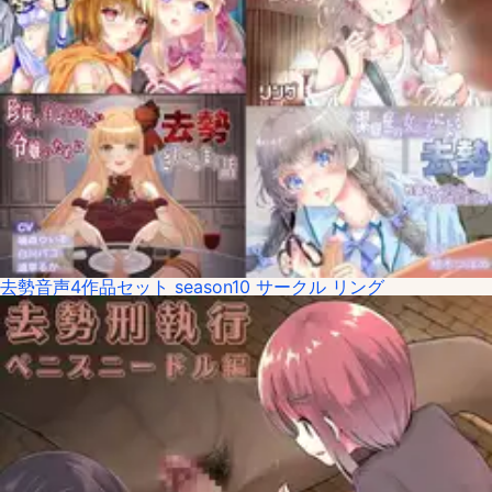
去勢音声4作品セット season10 サークル リング