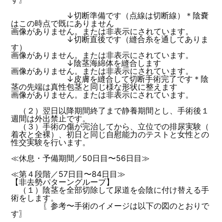
↓切断準備です（点線は切断線）＊陰嚢
はこの時点で既にありません
画像がありません。または非表示にされています。
↓切断直後です（縫合糸を通してありま
す）
画像がありません。または非表示にされています。
↓陰茎海綿体を縫合します
画像がありません。または非表示にされています。
↓皮膚を縫合して切断手術完了です＊陰
茎の先端は真性包茎と同じ様な形状に整えます
画像がありません。または非表示にされています。
（２）翌日以降期間終了まで静養期間とし、手術後１
週間は外出禁止です。
（３）手術の傷が完治してから、立位での排尿実験（
着衣と全裸）、初日と同じ自慰能力のテストと女性との
性交実験を行います。
≪休息・予備期間／50日目〜56日目≫
≪第４段階／57日目〜84日目≫
【非去勢パターングループ】
（１）陰茎を全部切除して尿道を会陰に付け替える手
術をします。
〖参考〜手術のイメージは以下の図のとおりで
す〗