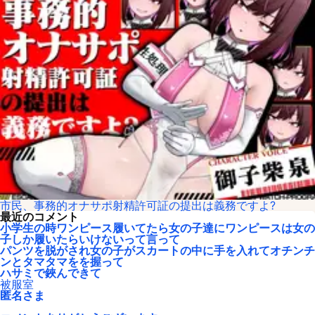
市民、事務的オナサポ射精許可証の提出は義務ですよ?
最近のコメント
小学生の時ワンピース履いてたら女の子達にワンピースは女の
子しか履いたらいけないって言って
パンツを脱がされ女の子がスカートの中に手を入れてオチンチ
ンとタマタマをを握って
ハサミで鋏んできて
被服室
匿名さま