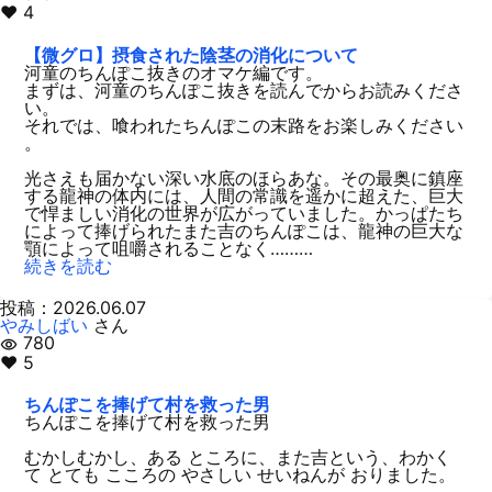
♥ 4
【微グロ】摂食された陰茎の消化について
河童のちんぽこ抜きのオマケ編です。
まずは、河童のちんぽこ抜きを読んでからお読みくださ
い。
それでは、喰われたちんぽこの末路をお楽しみください
。
光さえも届かない深い水底のほらあな。その最奥に鎮座
する龍神の体内には、人間の常識を遥かに超えた、巨大
で悍ましい消化の世界が広がっていました。かっぱたち
によって捧げられたまた吉のちんぽこは、龍神の巨大な
顎によって咀嚼されることなく………
続きを読む
投稿：2026.06.07
やみしばい
さん
780
visibility
♥ 5
ちんぽこを捧げて村を救った男
ちんぽこを捧げて村を救った男
むかしむかし、ある ところに、また吉という、わかく
て とても こころの やさしい せいねんが おりました。