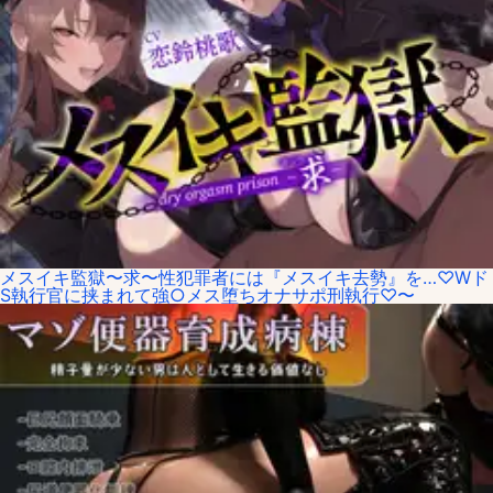
メスイキ監獄〜求〜性犯罪者には『メスイキ去勢』を…♡Wド
S執行官に挟まれて強○メス堕ちオナサポ刑執行♡〜