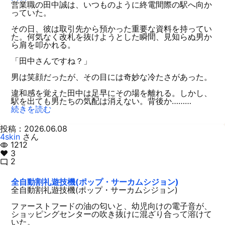
営業職の田中誠は、いつものように終電間際の駅へ向か
っていた。
その日、彼は取引先から預かった重要な資料を持ってい
た。何気なく改札を抜けようとした瞬間、見知らぬ男か
ら肩を叩かれる。
「田中さんですね？」
男は笑顔だったが、その目には奇妙な冷たさがあった。
違和感を覚えた田中は足早にその場を離れる。しかし、
駅を出ても男たちの気配は消えない。背後か………
続きを読む
投稿：2026.06.08
4skin
さん
1212
visibility
♥ 3
2
mode_comment
全自動割礼遊技機(ポップ・サーカムシジョン)
全自動割礼遊技機(ポップ・サーカムシジョン)
ファーストフードの油の匂いと、幼児向けの電子音が、
ショッピングセンターの吹き抜けに混ざり合って溶けて
いた。