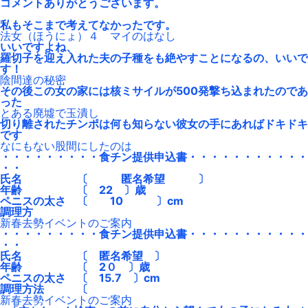
コメントありがとうございます。
私もそこまで考えてなかったです。
法女（ほうにょ）４ マイのはなし
いいですよね、
羅切子を迎え入れた夫の子種をも絶やすことになるの、いいで
す！
陰間達の秘密
その後この女の家には核ミサイルが500発撃ち込まれたのであ
った
とある廃墟で玉潰し
切り離されたチンポは何も知らない彼女の手にあればドキドキ
です
なにもない股間にしたのは
・・・・・・・・・食チン提供申込書・・・・・・・・・・・
・・
氏名 〔 匿名希望 〕
年齢 〔 22 〕歳
ペニスの太さ 〔 10 〕cm
調理方
新春去勢イベントのご案内
・・・・・・・・・食チン提供申込書・・・・・・・・・・・
・・
氏名 〔 匿名希望 〕
年齢 〔 2０ 〕歳
ペニスの太さ 〔 15.7 〕cm
調理方法 〔
新春去勢イベントのご案内