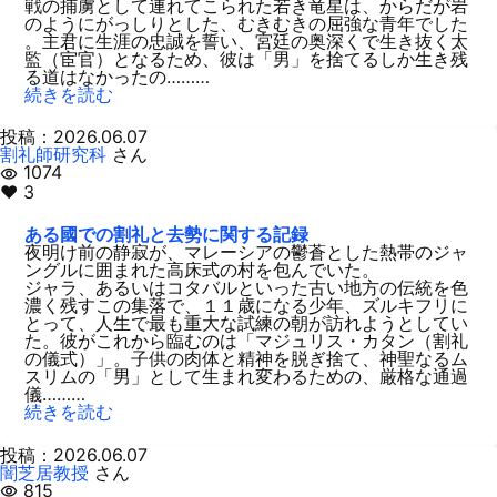
戦の捕虜として連れてこられた若き竜星は、からだが岩
のようにがっしりとした、むきむきの屈強な青年でした
。主君に生涯の忠誠を誓い、宮廷の奥深くで生き抜く太
監（宦官）となるため、彼は「男」を捨てるしか生き残
る道はなかったの………
続きを読む
投稿：2026.06.07
割礼師研究科
さん
1074
visibility
♥ 3
ある國での割礼と去勢に関する記録
夜明け前の静寂が、マレーシアの鬱蒼とした熱帯のジャ
ングルに囲まれた高床式の村を包んでいた。
ジャラ、あるいはコタバルといった古い地方の伝統を色
濃く残すこの集落で、１１歳になる少年、ズルキフリに
とって、人生で最も重大な試練の朝が訪れようとしてい
た。彼がこれから臨むのは「マジュリス・カタン（割礼
の儀式）」。子供の肉体と精神を脱ぎ捨て、神聖なるム
スリムの「男」として生まれ変わるための、厳格な通過
儀………
続きを読む
投稿：2026.06.07
闇芝居教授
さん
815
visibility