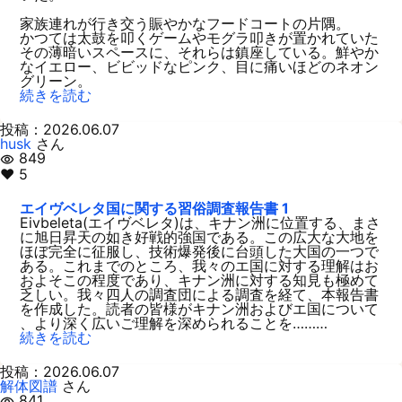
家族連れが行き交う賑やかなフードコートの片隅。
かつては太鼓を叩くゲームやモグラ叩きが置かれていた
その薄暗いスペースに、それらは鎮座している。鮮やか
なイエロー、ビビッドなピンク、目に痛いほどのネオン
グリーン。
続きを読む
投稿：2026.06.07
husk
さん
849
visibility
♥ 5
エイヴベレタ国に関する習俗調査報告書 1
Eivbeleta(エイヴベレタ)は、キナン洲に位置する、まさ
に旭日昇天の如き好戦的強国である。この広大な大地を
ほぼ完全に征服し、技術爆発後に台頭した大国の一つで
ある。これまでのところ、我々のエ国に対する理解はお
およそこの程度であり、キナン洲に対する知見も極めて
乏しい。我々四人の調査団による調査を経て、本報告書
を作成した。読者の皆様がキナン洲およびエ国について
、より深く広いご理解を深められることを………
続きを読む
投稿：2026.06.07
解体図譜
さん
841
visibility