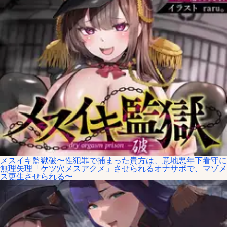
メスイキ監獄破〜性犯罪で捕まった貴方は、意地悪年下看守に
無理矢理「ケツ穴メスアクメ」させられるオナサポで、マゾメ
ス更生させられる〜