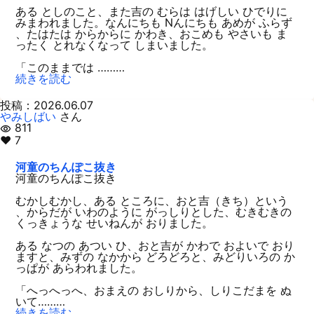
ある としのこと、また吉の むらは はげしい ひでりに
みまわれました。なんにちも Nんにちも あめが ふらず
、たはたは からからに かわき、おこめも やさいも ま
ったく とれなくなって しまいました。
「このままでは ………
続きを読む
投稿：2026.06.07
やみしばい
さん
811
visibility
♥ 7
河童のちんぽこ抜き
河童のちんぽこ抜き
むかしむかし、ある ところに、おと吉（きち）という
、からだが いわのように がっしりとした、むきむきの
くっきょうな せいねんが おりました。
ある なつの あつい ひ、おと吉が かわで およいで おり
ますと、みずの なかから どろどろと、みどりいろの か
っぱが あらわれました。
「へっへっへ、おまえの おしりから、しりこだまを ぬ
いて………
続きを読む