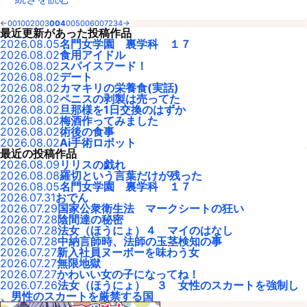
←
001
002
003
004
005
006
007
234
→
最近更新があった投稿作品
2026.08.05
名門女学園 裏学科 １７
2026.08.02
食用アイドル
2026.08.02
スパイスフード！
2026.08.02
デート
2026.08.02
カマキリの栄養食(実話)
2026.08.02
ペニスの剥製は売ってた
2026.08.02
旦那様を1日交換のはずか
2026.08.02
梅酒作ってみました
2026.08.02
術後の食事
2026.08.02
Ai手術ロボット
最近の投稿作品
2026.08.09
リリスの戯れ
2026.08.08
羅切という言葉だけが残った
2026.08.05
名門女学園 裏学科 １７
2026.07.31
おでん
2026.07.29
国家公衆衛生法 マークシートの狂い
2026.07.28
陰間達の秘密
2026.07.28
法女（ほうにょ）４ マイのはなし
2026.07.28
中納言師時、法師の玉茎検知の事
2026.07.27
新入社員ヌーボーを味わう女
2026.07.27
無限地獄
2026.07.27
かわいい女の子になってね！
2026.07.26
法女（ほうにょ） ３ 女性のスカートを強制し
、男性のスカートを厳禁する国