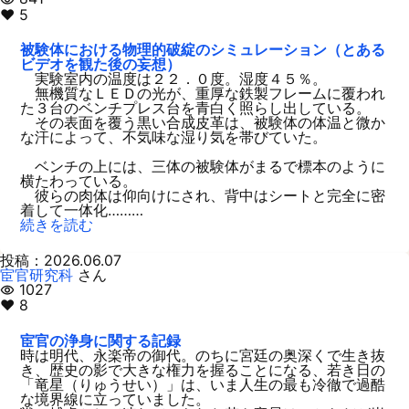
♥ 5
被験体における物理的破綻のシミュレーション（とある
ビデオを観た後の妄想）
実験室内の温度は２２．０度。湿度４５％。
無機質なＬＥＤの光が、重厚な鉄製フレームに覆われ
た３台のベンチプレス台を青白く照らし出している。
その表面を覆う黒い合成皮革は、被験体の体温と微か
な汗によって、不気味な湿り気を帯びていた。
ベンチの上には、三体の被験体がまるで標本のように
横たわっている。
彼らの肉体は仰向けにされ、背中はシートと完全に密
着して一体化………
続きを読む
投稿：2026.06.07
宦官研究科
さん
1027
visibility
♥ 8
宦官の浄身に関する記録
時は明代、永楽帝の御代。のちに宮廷の奥深くで生き抜
き、歴史の影で大きな権力を握ることになる、若き日の
「竜星（りゅうせい）」は、いま人生の最も冷徹で過酷
な境界線に立っていました。