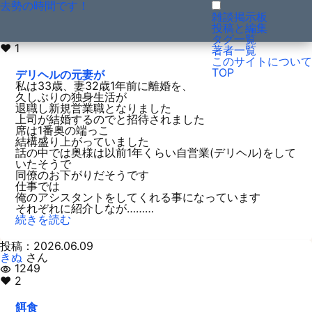
去勢の時間です！
←
001
002
003
004
005
006
007
234
→
投稿：2026.06.13
更新：2026.08.01
雑談掲示板
知子
さん
投稿と編集
1495
visibility
タグ一覧
♥ 1
著者一覧
このサイトについて
TOP
デリヘルの元妻が
私は33歳、妻32歳1年前に離婚を、
久しぶりの独身生活が
退職し新規営業職となりました
上司が結婚するのでと招待されました
席は1番奥の端っこ
結構盛り上がっていました
話の中では奥様は以前1年くらい自営業(デリヘル)をして
いたそうで
同僚のお下がりだそうです
仕事では
俺のアシスタントをしてくれる事になっています
それぞれに紹介しなが………
続きを読む
投稿：2026.06.09
きぬ
さん
1249
visibility
♥ 2
餌食