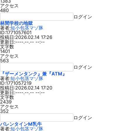
1383
アクセス
480
ログイン
林間学校の地獄
著者:
短小包茎マゾ豚
ID:1771057601
投稿日:2026.02.14 17:26
更新日:----.--.-- --:--
文字数
1401
アクセス
563
ログイン
『ザーメンタンク』兼『ATM』
著者:
短小包茎マゾ豚
ID:1771057219
投稿日:2026.02.14 17:20
更新日:----.--.-- --:--
文字数
2439
アクセス
352
ログイン
バレンタインM乳牛
著者:
短小包茎マゾ豚