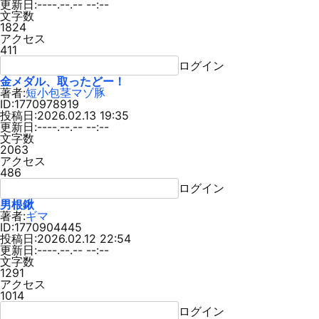
更新日:----.--.-- --:--
文字数
1824
アクセス
411
ログイン
金メダル、取ったどー！
著者:
短小包茎マゾ豚
ID:1770978919
投稿日:2026.02.13 19:35
更新日:----.--.-- --:--
文字数
2063
アクセス
486
ログイン
男根鍬
著者:
ギマ
ID:1770904445
投稿日:2026.02.12 22:54
更新日:----.--.-- --:--
文字数
1291
アクセス
1014
ログイン