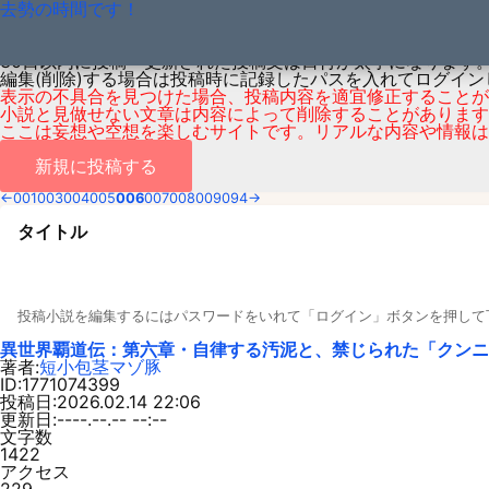
去勢の時間です！
投稿と編集
皆さんから投稿された小説の編集ページです
アカウントの発行、個人情報の登録はありません。気軽にご利
30日以内に投稿・更新された投稿文は日付が太字になります
編集(削除)する場合は投稿時に記録したパスを入れてログイン
表示の不具合を見つけた場合、投稿内容を適宜修正することが
小説と見做せない文章は内容によって削除することがあります
ここは妄想や空想を楽しむサイトです。リアルな内容や情報は
新規に投稿する
←
001
003
004
005
006
007
008
009
094
→
タイトル
投稿小説を編集するにはパスワードをいれて「ログイン」ボタンを押して
異世界覇道伝：第六章・自律する汚泥と、禁じられた「クンニ
著者:
短小包茎マゾ豚
ID:1771074399
投稿日:2026.02.14 22:06
更新日:----.--.-- --:--
文字数
1422
アクセス